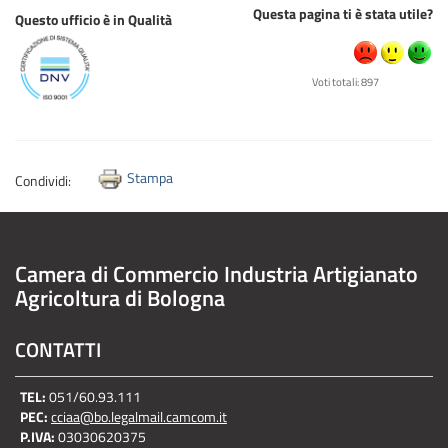
Questa pagina ti è stata utile?
Questo ufficio è in Qualità
Voti totali: 897
Stampa
Condividi:
Camera di Commercio Industria Artigianato
Agricoltura di Bologna
CONTATTI
TEL:
051/60.93.111
PEC:
cciaa@bo.legalmail.camcom.it
P.IVA:
03030620375