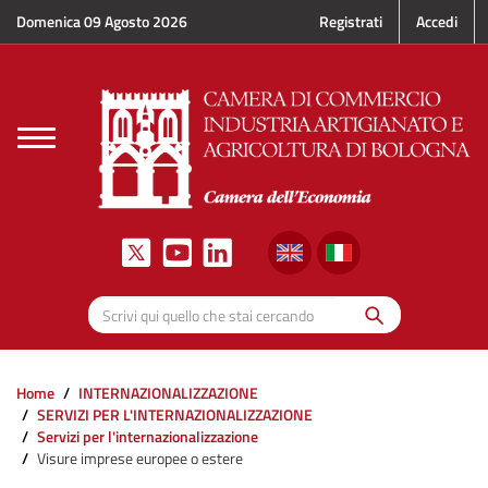
Salta al contenuto principale
Domenica 09 Agosto 2026
Registrati
Accedi
Toggle
navigation
Cerca
Scrivi qui quello che stai cercando
Home
INTERNAZIONALIZZAZIONE
SERVIZI PER L'INTERNAZIONALIZZAZIONE
Servizi per l'internazionalizzazione
Visure imprese europee o estere