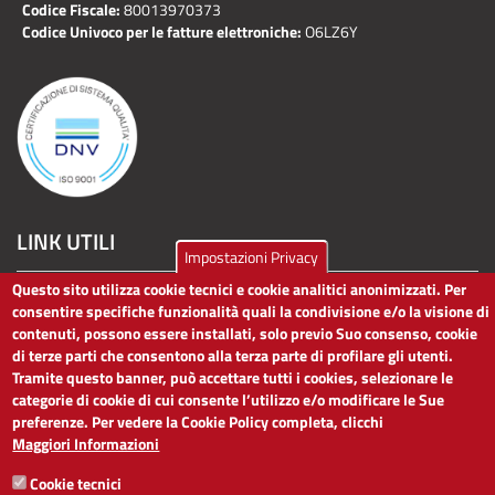
Codice Fiscale:
80013970373
Codice Univoco per le fatture elettroniche:
O6LZ6Y
LINK UTILI
Impostazioni Privacy
Questo sito utilizza cookie tecnici e cookie analitici anonimizzati. Per
Dichiarazione di accessibilità
consentire specifiche funzionalità quali la condivisione e/o la visione di
Obiettivi di accessibilità
contenuti, possono essere installati, solo previo Suo consenso, cookie
Segnalaci problemi di accessibilità
di terze parti che consentono alla terza parte di profilare gli utenti.
Note legali
Tramite questo banner, può accettare tutti i cookies, selezionare le
Privacy
categorie di cookie di cui consente l’utilizzo e/o modificare le Sue
Accesso riservato
preferenze. Per vedere la Cookie Policy completa, clicchi
Maggiori Informazioni
ACCESSIBILITÀ
Cookie tecnici