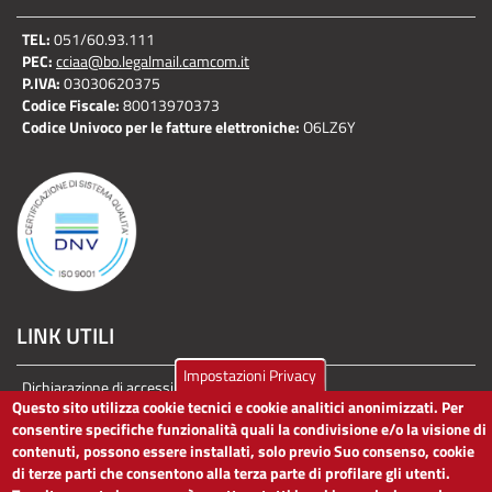
TEL:
051/60.93.111
PEC:
cciaa@bo.legalmail.camcom.it
P.IVA:
03030620375
Codice Fiscale:
80013970373
Codice Univoco per le fatture elettroniche:
O6LZ6Y
LINK UTILI
Impostazioni Privacy
Dichiarazione di accessibilità
Questo sito utilizza cookie tecnici e cookie analitici anonimizzati. Per
Obiettivi di accessibilità
consentire specifiche funzionalità quali la condivisione e/o la visione di
Segnalaci problemi di accessibilità
contenuti, possono essere installati, solo previo Suo consenso, cookie
Note legali
di terze parti che consentono alla terza parte di profilare gli utenti.
Privacy