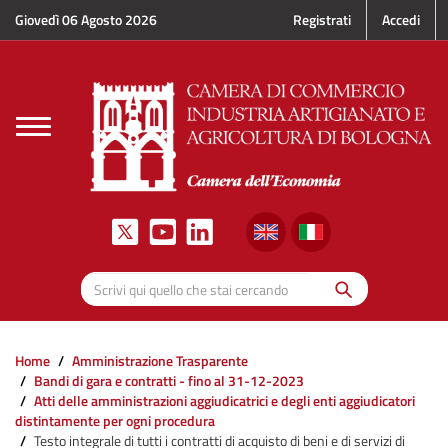
Salta al contenuto principale
Giovedì 06 Agosto 2026
Registrati
Accedi
Toggle
navigation
Cerca
Scrivi qui quello che stai cercando
Home
Amministrazione Trasparente
Bandi di gara e contratti - fino al 31-12-2023
Atti delle amministrazioni aggiudicatrici e degli enti aggiudicatori
distintamente per ogni procedura
Testo integrale di tutti i contratti di acquisto di beni e di servizi di