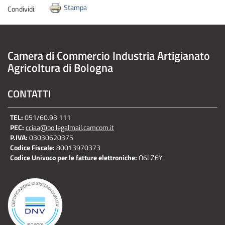
Stampa
Condividi:
Camera di Commercio Industria Artigianato
Agricoltura di Bologna
CONTATTI
TEL:
051/60.93.111
PEC:
cciaa@bo.legalmail.camcom.it
P.IVA:
03030620375
Codice Fiscale:
80013970373
Codice Univoco per le fatture elettroniche:
O6LZ6Y