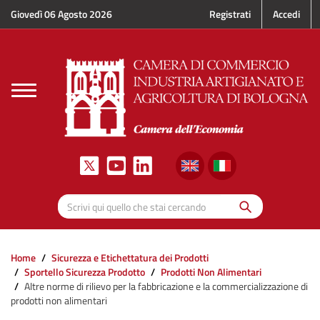
Salta al contenuto principale
Giovedì 06 Agosto 2026
Registrati
Accedi
Toggle
navigation
Cerca
Scrivi qui quello che stai cercando
Home
Sicurezza e Etichettatura dei Prodotti
Sportello Sicurezza Prodotto
Prodotti Non Alimentari
Altre norme di rilievo per la fabbricazione e la commercializzazione di
prodotti non alimentari