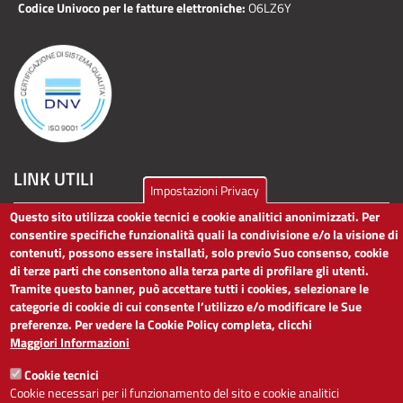
Codice Univoco per le fatture elettroniche:
O6LZ6Y
LINK UTILI
Impostazioni Privacy
Questo sito utilizza cookie tecnici e cookie analitici anonimizzati. Per
Dichiarazione di accessibilità
consentire specifiche funzionalità quali la condivisione e/o la visione di
Obiettivi di accessibilità
contenuti, possono essere installati, solo previo Suo consenso, cookie
Segnalaci problemi di accessibilità
di terze parti che consentono alla terza parte di profilare gli utenti.
Note legali
Tramite questo banner, può accettare tutti i cookies, selezionare le
Privacy
categorie di cookie di cui consente l’utilizzo e/o modificare le Sue
Accesso riservato
preferenze. Per vedere la Cookie Policy completa, clicchi
Maggiori Informazioni
ACCESSIBILITÀ
Cookie tecnici
Cookie necessari per il funzionamento del sito e cookie analitici
A
-
+