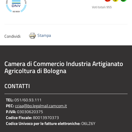
Voti totali: 955
Stampa
Condividi:
Camera di Commercio Industria Artigianato
Agricoltura di Bologna
CONTATTI
TEL:
051/60.93.111
PEC:
cciaa@bo.legalmail.camcom.it
P.IVA:
03030620375
Codice Fiscale:
80013970373
Codice Univoco per le fatture elettroniche:
O6LZ6Y