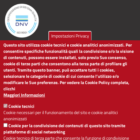
Impostazioni Privacy
Questo sito utilizza cookie tecnici e cookie analitici anonimizzati. Per
LINK UTILI
consentire specifiche funzionalità quali la condivisione e/o la visione
di contenuti, possono essere installati, solo previo Suo consenso,
cookie di terze parti che consentono alla terza parte di profilare gli
Dichiarazione di accessibilità
utenti. Tramite questo banner, può accettare tutti i cookies,
Obiettivi di accessibilità
selezionare le categorie di cookie di cui consente l’utilizzo e/o
Segnalaci problemi di accessibilità
modificare le Sue preferenze. Per vedere la Cookie Policy completa,
Note legali
clicchi
Privacy
Maggiori Informazioni
Accesso riservato
Cookie tecnici
ACCESSIBILITÀ
Cookie necessari per il funzionamento del sito e cookie analitici
anonimizzati
A
-
+
Cookie per la condivisione dei contenuti di questo sito tramite
piattaforme di social networking
Cookie tecnico di terza parte che consente la funzione di condivisione