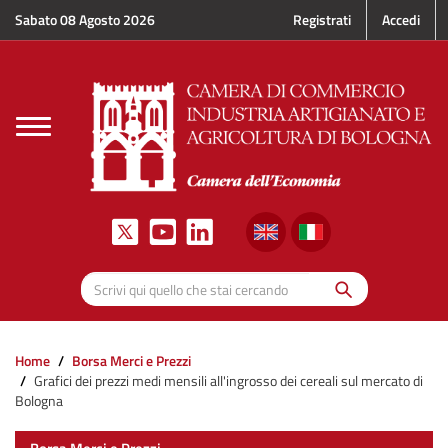
Salta al contenuto principale
Sabato 08 Agosto 2026
Registrati
Accedi
Toggle
navigation
Cerca
Scrivi qui quello che stai cercando
Home
Borsa Merci e Prezzi
Grafici dei prezzi medi mensili all'ingrosso dei cereali sul mercato di
Bologna