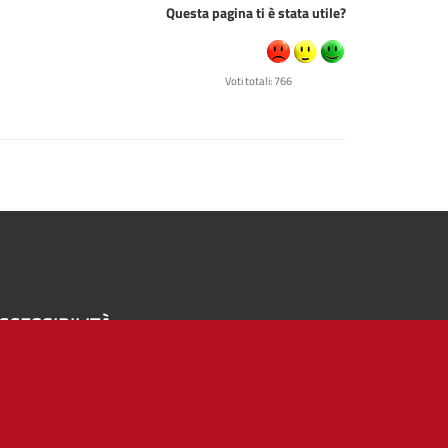
Questa pagina ti è stata utile?
Voti totali: 766
CCESSIBILITÀ
A
-
+
Alto contrasto
Solo testo