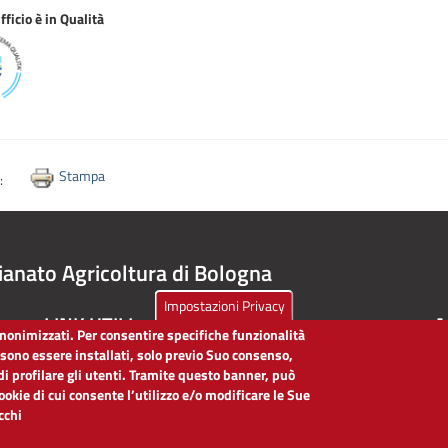
ficio è in Qualità
Stampa
i:
ianato Agricoltura di Bologna
Impostazioni Privacy
LINK UTILI
A
 anonimizzati. Per consentire specifiche funzionalità
ssono essere installati, solo previo Suo consenso,
Dichiarazione di accessibilità
di profilare gli utenti. Tramite questo banner, può
Obiettivi di accessibilità
cookie di cui consente l’utilizzo e/o modificare le Sue
Segnalaci problemi di accessibilità
icchi
Note legali