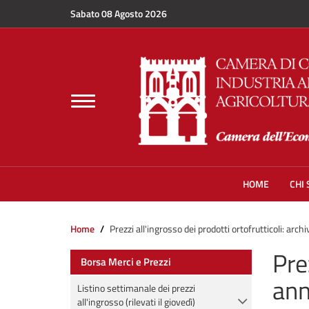
Salta al contenuto principale
Sabato 08 Agosto 2026
Toggle
navigation
HOME
CHI
Home
Prezzi all'ingrosso dei prodotti ortofrutticoli: arch
Pre
Borsa Merci e Prezzi
ann
Listino settimanale dei prezzi
all'ingrosso (rilevati il giovedì)