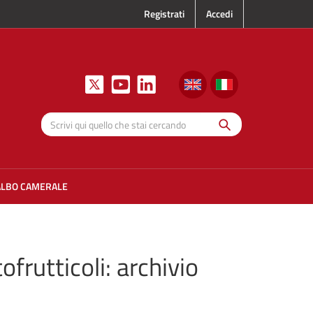
Registrati
Accedi
Cerca
Scrivi qui
quello che
stai
cercando
ALBO CAMERALE
ofrutticoli: archivio