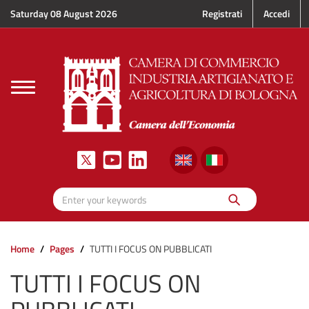
Skip to main content
Saturday 08 August 2026
Registrati
Accedi
Toggle
navigation
Search
Enter your keywords
Home
Pages
TUTTI I FOCUS ON PUBBLICATI
TUTTI I FOCUS ON