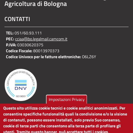
Agricoltura di Bologna
CONTATTI
TEL:
051/60.93.111
PEC:
cciaa@bo.legalmail.camcom.it
P.IVA:
03030620375
Codice Fiscale:
80013970373
Codice Univoco per le fatture elettroniche:
O6LZ6Y
Impostazioni Privacy
Questo sito utilizza cookie tecnici e cookie analitici anonimizzati. Per
LINK UTILI
consentire specifiche funzionalità quali la condivisione e/o la visione
di contenuti, possono essere installati, solo previo Suo consenso,
cookie di terze parti che consentono alla terza parte di profilare gli
Dichiarazione di accessibilità
utenti. Tramite questo banner, può accettare tutti i cookies,
Obiettivi di accessibilità