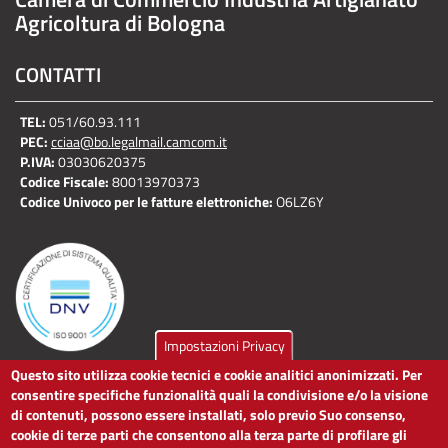
Agricoltura di Bologna
CONTATTI
TEL:
051/60.93.111
PEC:
cciaa@bo.legalmail.camcom.it
P.IVA:
03030620375
Codice Fiscale:
80013970373
Codice Univoco per le fatture elettroniche:
O6LZ6Y
Impostazioni Privacy
Questo sito utilizza cookie tecnici e cookie analitici anonimizzati. Per
LINK UTILI
consentire specifiche funzionalità quali la condivisione e/o la visione
di contenuti, possono essere installati, solo previo Suo consenso,
cookie di terze parti che consentono alla terza parte di profilare gli
Dichiarazione di accessibilità