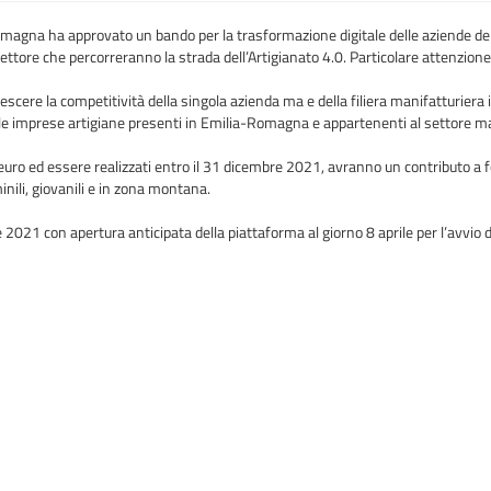
agna ha approvato un bando per la trasformazione digitale delle aziende della 
ettore che percorreranno la strada dell’Artigianato 4.0. Particolare attenzione
rescere la competitività della singola azienda ma e della filiera manifatturiera i
cole imprese artigiane presenti in Emilia-Romagna e appartenenti al settore man
euro ed essere realizzati entro il 31 dicembre 2021, avranno un contributo 
nili, giovanili e in zona montana.
021 con apertura anticipata della piattaforma al giorno 8 aprile per l’avvio 