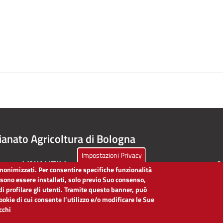
ianato Agricoltura di Bologna
Impostazioni Privacy
LINK UTILI
A
 anonimizzati. Per consentire specifiche funzionalità
ssono essere installati, solo previo Suo consenso,
Dichiarazione di accessibilità
di profilare gli utenti. Tramite questo banner, può
Obiettivi di accessibilità
cookie di cui consente l’utilizzo e/o modificare le Sue
Segnalaci problemi di accessibilità
icchi
Note legali