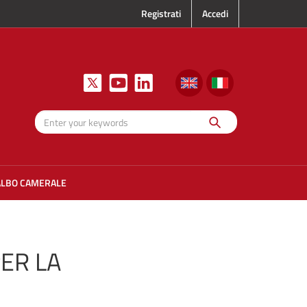
Registrati
Accedi
Search
Enter your
keywords
ALBO CAMERALE
PER LA