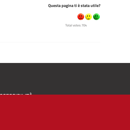
Questa pagina ti è stata utile?
Total votes: 704
CCESSIBILITÀ
A
-
+