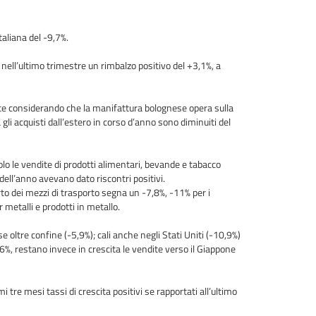
taliana del -9,7%.
nell’ultimo trimestre un rimbalzo positivo del +3,1%, a
nte considerando che la manifattura bolognese opera sulla
gli acquisti dall’estero in corso d’anno sono diminuiti del
solo le vendite di prodotti alimentari, bevande e tabacco
dell’anno avevano dato riscontri positivi.
to dei mezzi di trasporto segna un -7,8%, -11% per i
 metalli e prodotti in metallo.
 oltre confine (-5,9%); cali anche negli Stati Uniti (-10,9%)
,6%, restano invece in crescita le vendite verso il Giappone
i tre mesi tassi di crescita positivi se rapportati all’ultimo