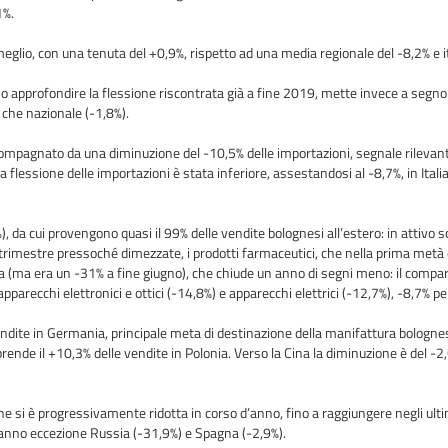
1%.
meglio, con una tenuta del +0,9%, rispetto ad una media regionale del -8,2% e i
o approfondire la flessione riscontrata già a fine 2019, mette invece a segno 
) che nazionale (-1,8%).
accompagnato da una diminuzione del -10,5% delle importazioni, segnale rileva
flessione delle importazioni è stata inferiore, assestandosi al -8,7%, in Italia 
), da cui provengono quasi il 99% delle vendite bolognesi all’estero: in attivo 
o trimestre pressoché dimezzate, i prodotti farmaceutici, che nella prima metà 
ca (ma era un -31% a fine giugno), che chiude un anno di segni meno: il compar
arecchi elettronici e ottici (-14,8%) e apparecchi elettrici (-12,7%), -8,7% per
 vendite in Germania, principale meta di destinazione della manifattura bolognese
rende il +10,3% delle vendite in Polonia. Verso la Cina la diminuzione è del -2
one si è progressivamente ridotta in corso d’anno, fino a raggiungere negli ultim
 Fanno eccezione Russia (-31,9%) e Spagna (-2,9%).