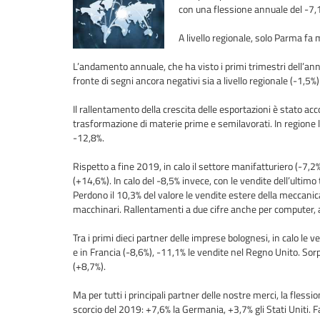
con una flessione annuale del -7,
A livello regionale, solo Parma fa 
L’andamento annuale, che ha visto i primi trimestri dell’ann
fronte di segni ancora negativi sia a livello regionale (-1,5%
Il rallentamento della crescita delle esportazioni è stato 
trasformazione di materie prime e semilavorati. In regione la 
-12,8%.
Rispetto a fine 2019, in calo il settore manifatturiero (-7,2%
(+14,6%). In calo del -8,5% invece, con le vendite dell’ultim
Perdono il 10,3% del valore le vendite estere della meccani
macchinari. Rallentamenti a due cifre anche per computer, app
Tra i primi dieci partner delle imprese bolognesi, in calo le
e in Francia (-8,6%), -11,1% le vendite nel Regno Unito. Sorp
(+8,7%).
Ma per tutti i principali partner delle nostre merci, la flessi
scorcio del 2019: +7,6% la Germania, +3,7% gli Stati Uniti.