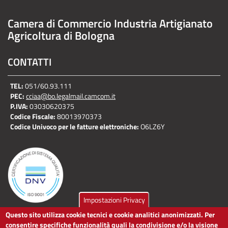
Camera di Commercio Industria Artigianato
Agricoltura di Bologna
CONTATTI
TEL:
051/60.93.111
PEC:
cciaa@bo.legalmail.camcom.it
P.IVA:
03030620375
Codice Fiscale:
80013970373
Codice Univoco per le fatture elettroniche:
O6LZ6Y
Impostazioni Privacy
Questo sito utilizza cookie tecnici e cookie analitici anonimizzati. Per
LINK UTILI
consentire specifiche funzionalità quali la condivisione e/o la visione