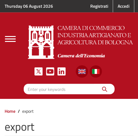
Skip to main content
Thursday 06 August 2026
Registrati
Accedi
Toggle
navigation
Search
Enter your keywords
Home
export
export