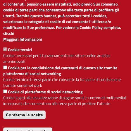
di contenuti, possono essere installati, solo previo Suo consenso,
cookie di terze parti che consentono alla terza parte di profilare gli
Dichiarazione di accessibilità
utenti. Tramite questo banner, può accettare tutti i cookies,
Obiettivi di accessibilità
selezionare le categorie di cookie di cui consente l’utilizzo e/o
Segnalaci problemi di accessibilità
modificare le Sue preferenze. Per vedere la Cookie Policy completa,
Note legali
clicchi
Privacy
Maggiori Informazioni
Accesso riservato
Cookie tecnici
ACCESSIBILITÀ
Cookie necessari per il funzionamento del sito e cookie analitici
anonimizzati
A
-
+
Cookie per la condivisione dei contenuti di questo sito tramite
piattaforme di social networking
Cookie tecnico di terza parte che consente la funzione di condivisione
tramite social network
Alto contrasto
Solo testo
Cookie di piattaforme di social networking
Cookie legati alla visualizzazione di pagine social e contenuti multimediali
incorporati, che consentono alla terza parte di profilare l'utente
Conferma le scelte
Servizio realizzato da