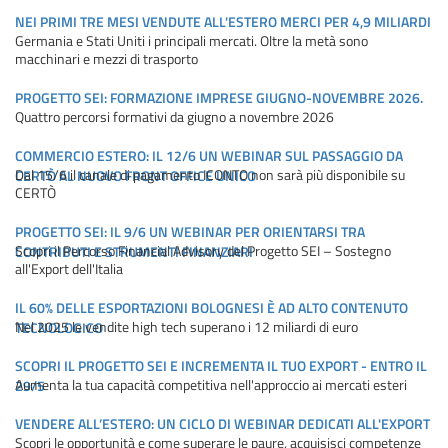
NEI PRIMI TRE MESI VENDUTE ALL'ESTERO MERCI PER 4,9 MILIARDI
Germania e Stati Uniti i principali mercati. Oltre la metà sono
macchinari e mezzi di trasporto
PROGETTO SEI: FORMAZIONE IMPRESE GIUGNO-NOVEMBRE 2026.
Quattro percorsi formativi da giugno a novembre 2026
COMMERCIO ESTERO: IL 12/6 UN WEBINAR SUL PASSAGGIO DA
Dal 15/6 il canale di pagamento ICONTO non sarà più disponibile su
CERTÒ AL NUOVO FRONT OFFICE UNICO
CERTÒ
PROGETTO SEI: IL 9/6 UN WEBINAR PER ORIENTARSI TRA
Scopri il Percorso Financial Advisory del Progetto SEI – Sostegno
CONTRIBUTI E STRUMENTI FINANZIARI
all'Export dell'Italia
IL 60% DELLE ESPORTAZIONI BOLOGNESI È AD ALTO CONTENUTO
Nel 2025 le vendite high tech superano i 12 miliardi di euro
TECNOLOGICO
SCOPRI IL PROGETTO SEI E INCREMENTA IL TUO EXPORT - ENTRO IL
Aumenta la tua capacità competitiva nell'approccio ai mercati esteri
29/5
VENDERE ALL’ESTERO: UN CICLO DI WEBINAR DEDICATI ALL'EXPORT
Scopri le opportunità e come superare le paure, acquisisci competenze