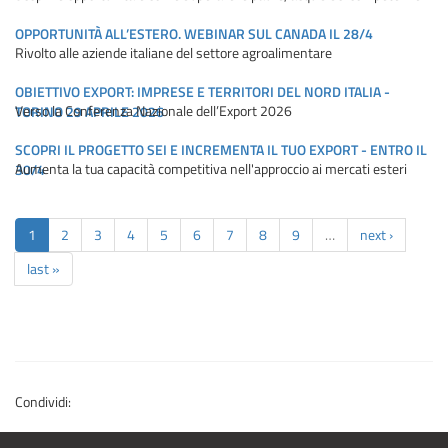
OPPORTUNITÀ ALL’ESTERO. WEBINAR SUL CANADA IL 28/4
Rivolto alle aziende italiane del settore agroalimentare
OBIETTIVO EXPORT: IMPRESE E TERRITORI DEL NORD ITALIA -
Verso la Conferenza Nazionale dell’Export 2026
TORINO 29 APRILE 2026
SCOPRI IL PROGETTO SEI E INCREMENTA IL TUO EXPORT - ENTRO IL
Aumenta la tua capacità competitiva nell'approccio ai mercati esteri
30/4
1
2
3
4
5
6
7
8
9
…
next ›
last »
Condividi: