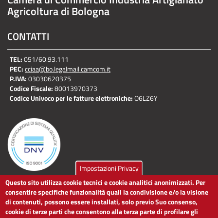
Agricoltura di Bologna
CONTATTI
TEL:
051/60.93.111
PEC:
cciaa@bo.legalmail.camcom.it
P.IVA:
03030620375
Codice Fiscale:
80013970373
Codice Univoco per le fatture elettroniche:
O6LZ6Y
Impostazioni Privacy
Questo sito utilizza cookie tecnici e cookie analitici anonimizzati. Per
LINK UTILI
consentire specifiche funzionalità quali la condivisione e/o la visione
di contenuti, possono essere installati, solo previo Suo consenso,
cookie di terze parti che consentono alla terza parte di profilare gli
Dichiarazione di accessibilità