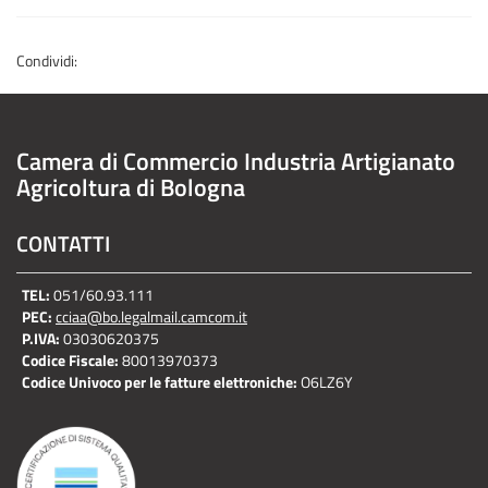
Condividi:
Camera di Commercio Industria Artigianato
Agricoltura di Bologna
CONTATTI
TEL:
051/60.93.111
PEC:
cciaa@bo.legalmail.camcom.it
P.IVA:
03030620375
Codice Fiscale:
80013970373
Codice Univoco per le fatture elettroniche:
O6LZ6Y