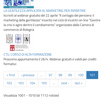
LA GENTILEZZA APPLICATA AL MARKETING PER RIPARTIRE
Iscriviti al webinar gratuito del 22 aprile “Il contagio del pensiero: il
marketing della gentilezza” inserito nel ciclo di incontri on line “Gestire
la crisi e agire dentro il cambiamento” organizzato dalla Camera di
commercio di Bologna
CTU, CORSO DI ALTA FORMAZIONE
Prossimo appuntamento il 26/4. Webinar gratuiti e validi per crediti
formativi
« first
‹ previous
…
97
98
99
100
101
102
103
104
105
…
next ›
last »
Visualizza 1001 - 1010 (di 1112 notizie)