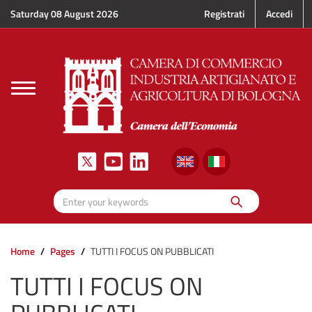
Skip to main content
Saturday 08 August 2026
Registrati
Accedi
Toggle
navigation
Search
Enter your keywords
Home
Pages
TUTTI I FOCUS ON PUBBLICATI
TUTTI I FOCUS ON