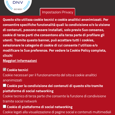
Impostazioni Privacy
Questo sito utilizza cookie tecnici e cookie analitici anonimizzati. Per
LINK UTILI
consentire specifiche funzionalità quali la condivisione e/o la visione
di contenuti, possono essere installati, solo previo Suo consenso,
cookie di terze parti che consentono alla terza parte di profilare gli
Dichiarazione di accessibilità
utenti. Tramite questo banner, può accettare tutti i cookies,
Obiettivi di accessibilità
selezionare le categorie di cookie di cui consente l’utilizzo e/o
Segnalaci problemi di accessibilità
modificare le Sue preferenze. Per vedere la Cookie Policy completa,
Note legali
clicchi
Privacy
Maggiori Informazioni
Accesso riservato
Cookie tecnici
ACCESSIBILITÀ
Cookie necessari per il funzionamento del sito e cookie analitici
anonimizzati
A
-
+
Cookie per la condivisione dei contenuti di questo sito tramite
piattaforme di social networking
Cookie tecnico di terza parte che consente la funzione di condivisione
tramite social network
Alto contrasto
Solo testo
Cookie di piattaforme di social networking
Cookie legati alla visualizzazione di pagine social e contenuti multimediali