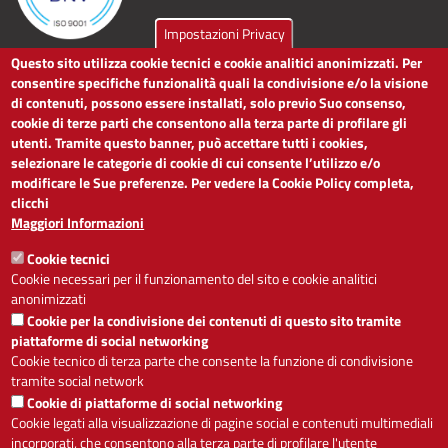
Impostazioni Privacy
Questo sito utilizza cookie tecnici e cookie analitici anonimizzati. Per
LINK UTILI
consentire specifiche funzionalità quali la condivisione e/o la visione
di contenuti, possono essere installati, solo previo Suo consenso,
cookie di terze parti che consentono alla terza parte di profilare gli
Dichiarazione di accessibilità
utenti. Tramite questo banner, può accettare tutti i cookies,
Obiettivi di accessibilità
selezionare le categorie di cookie di cui consente l’utilizzo e/o
Segnalaci problemi di accessibilità
modificare le Sue preferenze. Per vedere la Cookie Policy completa,
Note legali
clicchi
Privacy
Maggiori Informazioni
Accesso riservato
Cookie tecnici
ACCESSIBILITÀ
Cookie necessari per il funzionamento del sito e cookie analitici
anonimizzati
A
-
+
Cookie per la condivisione dei contenuti di questo sito tramite
piattaforme di social networking
Cookie tecnico di terza parte che consente la funzione di condivisione
tramite social network
Alto contrasto
Solo testo
Cookie di piattaforme di social networking
Cookie legati alla visualizzazione di pagine social e contenuti multimediali
incorporati, che consentono alla terza parte di profilare l'utente