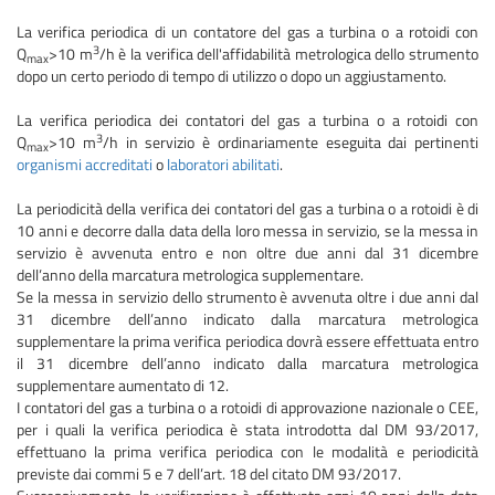
La verifica periodica di un contatore del gas a turbina o a rotoidi con
3
Q
>10 m
/h è la verifica dell'affidabilità metrologica dello strumento
max
dopo un certo periodo di tempo di utilizzo o dopo un aggiustamento.
La verifica periodica dei contatori del gas a turbina o a rotoidi con
3
Q
>10 m
/h in servizio è ordinariamente eseguita dai pertinenti
max
organismi accreditati
o
laboratori abilitati
.
La periodicità della verifica dei contatori del gas a turbina o a rotoidi è di
10 anni e decorre dalla data della loro messa in servizio, se la messa in
servizio è avvenuta entro e non oltre due anni dal 31 dicembre
dell’anno della marcatura metrologica supplementare.
Se la messa in servizio dello strumento è avvenuta oltre i due anni dal
31 dicembre dell’anno indicato dalla marcatura metrologica
supplementare la prima verifica periodica dovrà essere effettuata entro
il 31 dicembre dell’anno indicato dalla marcatura metrologica
supplementare aumentato di 12.
I contatori del gas a turbina o a rotoidi di approvazione nazionale o CEE,
per i quali la verifica periodica è stata introdotta dal DM 93/2017,
effettuano la prima verifica periodica con le modalità e periodicità
previste dai commi 5 e 7 dell’art. 18 del citato DM 93/2017.