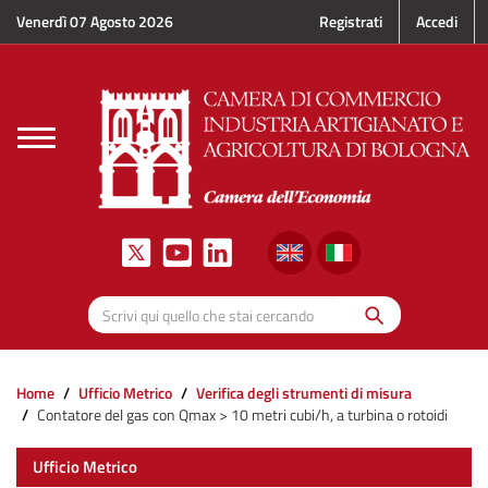
Salta al contenuto principale
Venerdì 07 Agosto 2026
Registrati
Accedi
Toggle
navigation
Cerca
Scrivi qui quello che stai cercando
Home
Ufficio Metrico
Verifica degli strumenti di misura
Contatore del gas con Qmax > 10 metri cubi/h, a turbina o rotoidi
Ufficio Metrico