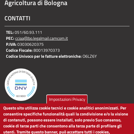
Agricoltura di Bologna
CONTATTI
TEL:
051/60.93.111
PEC:
cciaa@bo.legalmail.camcom.it
P.IVA:
03030620375
Codice Fiscale:
80013970373
Codice Univoco per le fatture elettroniche:
O6LZ6Y
Impostazioni Privacy
Questo sito utilizza cookie tecnici e cookie analitici anonimizzati. Per
LINK UTILI
consentire specifiche funzionalità quali la condivisione e/o la visione
di contenuti, possono essere installati, solo previo Suo consenso,
cookie di terze parti che consentono alla terza parte di profilare gli
Dichiarazione di accessibilità
utenti. Tramite questo banner, può accettare tutti i cookies,
Obiettivi di accessibilità