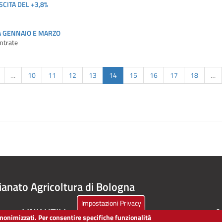
CITA DEL +3,8%
A GENNAIO E MARZO
 entrate
…
10
11
12
13
14
15
16
17
18
…
ianato Agricoltura di Bologna
Impostazioni Privacy
LINK UTILI
A
 anonimizzati. Per consentire specifiche funzionalità