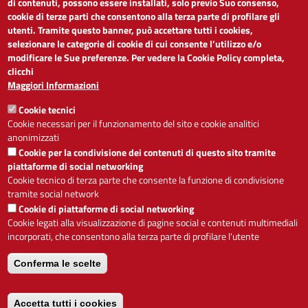
di contenuti, possono essere installati, solo previo Suo consenso,
cookie di terze parti che consentono alla terza parte di profilare gli
Dichiarazione di accessibilità
utenti. Tramite questo banner, può accettare tutti i cookies,
Obiettivi di accessibilità
selezionare le categorie di cookie di cui consente l’utilizzo e/o
Segnalaci problemi di accessibilità
modificare le Sue preferenze. Per vedere la Cookie Policy completa,
Note legali
clicchi
Privacy
Maggiori Informazioni
Accesso riservato
Cookie tecnici
ACCESSIBILITÀ
Cookie necessari per il funzionamento del sito e cookie analitici
anonimizzati
A
-
+
Cookie per la condivisione dei contenuti di questo sito tramite
piattaforme di social networking
Cookie tecnico di terza parte che consente la funzione di condivisione
tramite social network
Alto contrasto
Solo testo
Cookie di piattaforme di social networking
Cookie legati alla visualizzazione di pagine social e contenuti multimediali
incorporati, che consentono alla terza parte di profilare l'utente
Conferma le scelte
Servizio realizzato da
Accetta tutti i cookies