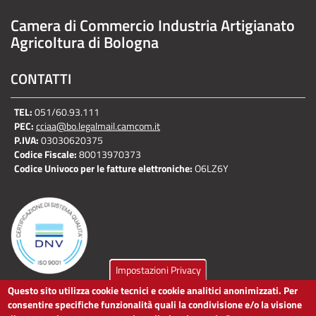
Camera di Commercio Industria Artigianato
Agricoltura di Bologna
CONTATTI
TEL:
051/60.93.111
PEC:
cciaa@bo.legalmail.camcom.it
P.IVA:
03030620375
Codice Fiscale:
80013970373
Codice Univoco per le fatture elettroniche:
O6LZ6Y
Impostazioni Privacy
Questo sito utilizza cookie tecnici e cookie analitici anonimizzati. Per
LINK UTILI
consentire specifiche funzionalità quali la condivisione e/o la visione