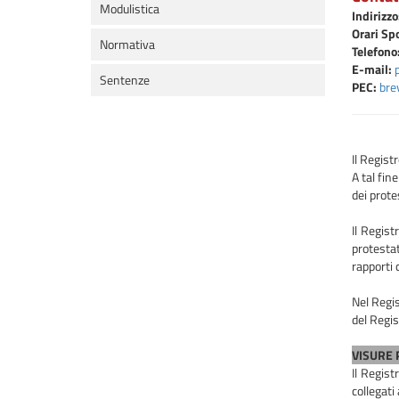
Modulistica
Indirizzo
Orari Spo
Normativa
Telefono
E-mail:
Sentenze
PEC:
bre
Il Regist
A tal fin
dei protes
Il Regist
protestat
rapporti 
Nel Regis
del Regis
VISURE 
Il Regis
collegati