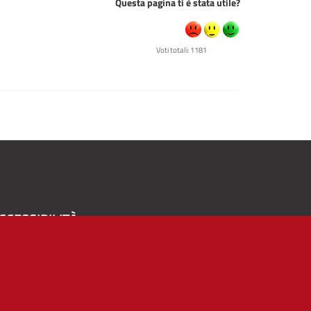
Questa pagina ti è stata utile?
Voti totali: 1181
CCESSIBILITÀ
A
-
+
Alto contrasto
Solo testo