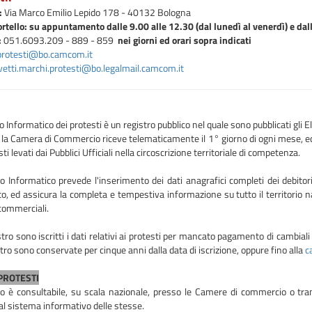
:
Via Marco Emilio Lepido 178 - 40132 Bologna
rtello: su appuntamento dalle 9.00 alle 12.30 (dal lunedì al venerdì) e dall
:
051.6093
.
209 - 889 - 859
nei giorni ed orari sopra indicati
protesti@bo.camcom.it
vetti.marchi.protesti@bo.legalmail.camcom.it
ro Informatico dei protesti è un registro pubblico nel quale sono pubblicati gli E
e la Camera di Commercio riceve telematicamente il 1° giorno di ogni mese, ed 
ti levati dai Pubblici Ufficiali nella circoscrizione territoriale di competenza.
ro Informatico prevede l'inserimento dei dati anagrafici completi dei debitor
o, ed assicura la completa e tempestiva informazione su tutto il territorio na
commerciali.
tro sono iscritti i dati relativi ai protesti per mancato pagamento di cambiali 
tro sono conservate per cinque anni dalla data di iscrizione, oppure fino alla
c
PROTESTI
tro è consultabile, su scala nazionale, presso le Camere di commercio o tra
 al sistema informativo delle stesse.