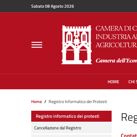
Salta al contenuto principale
Sabato 08 Agosto 2026
Toggle
navigation
HOME
CHI
Home
Registro Informatico dei Protesti
Reg
Registro informatico dei protesti
Cancellazione dal Registro
Contat