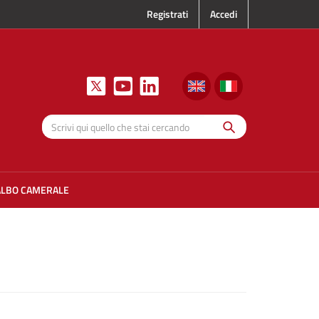
Registrati
Accedi
Cerca
Scrivi qui
quello che
stai
cercando
ALBO CAMERALE