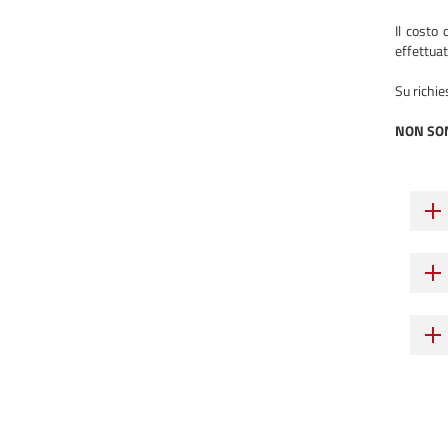
Il costo 
effettua
Su richie
NON SON