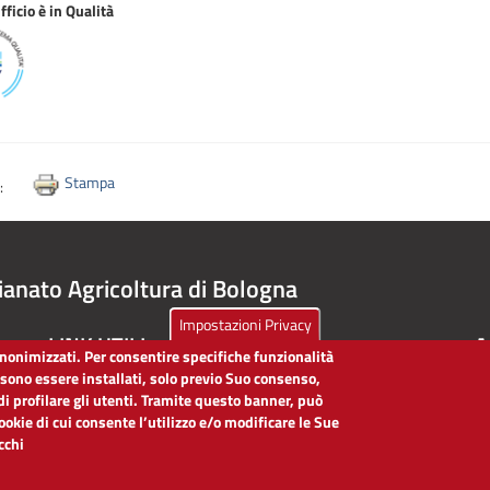
ficio è in Qualità
Stampa
i:
ianato Agricoltura di Bologna
Impostazioni Privacy
LINK UTILI
A
 anonimizzati. Per consentire specifiche funzionalità
ssono essere installati, solo previo Suo consenso,
Dichiarazione di accessibilità
di profilare gli utenti. Tramite questo banner, può
Obiettivi di accessibilità
cookie di cui consente l’utilizzo e/o modificare le Sue
Segnalaci problemi di accessibilità
icchi
Note legali
Privacy