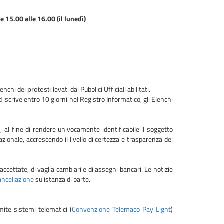
e 15.00 alle 16.00 (il lunedì)
lenchi dei
levati dai Pubblici Ufficiali abilitati.
protesti
iscrive entro 10 giorni nel Registro Informatico, gli Elenchi
i, al fine di rendere univocamente identificabile il soggetto
zionale, accrescendo il livello di certezza e trasparenza dei
accettate, di vaglia cambiari e di assegni bancari. Le notizie
ancellazione
su istanza di parte.
mite sistemi telematici (
Convenzione Telemaco Pay Light
)