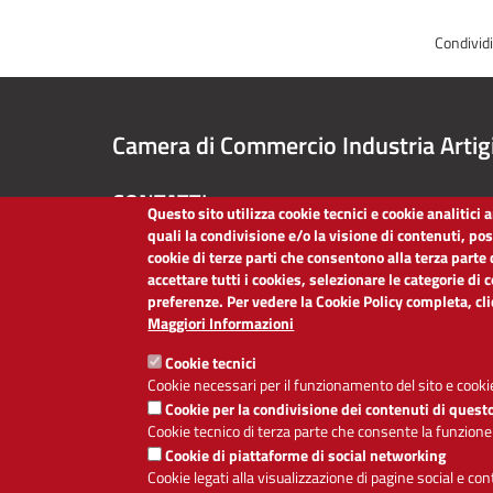
Condivid
Camera di Commercio Industria Artig
CONTATTI
Questo sito utilizza cookie tecnici e cookie analitici
quali la condivisione e/o la visione di contenuti, po
TEL:
051/60.93.111
cookie di terze parti che consentono alla terza parte 
PEC:
cciaa@bo.legalmail.camcom.it
accettare tutti i cookies, selezionare le categorie di 
P.IVA:
03030620375
preferenze. Per vedere la Cookie Policy completa, cl
Codice Fiscale:
80013970373
Maggiori Informazioni
Codice Univoco per le fatture elettroniche:
O6LZ6Y
Cookie tecnici
Cookie necessari per il funzionamento del sito e cookie
Cookie per la condivisione dei contenuti di quest
Cookie tecnico di terza parte che consente la funzione
Cookie di piattaforme di social networking
Cookie legati alla visualizzazione di pagine social e co