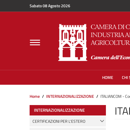
Salta al contenuto principale
Sabato 08 Agosto 2026
Toggle
navigation
HOME
CHI
Home
INTERNAZIONALIZZAZIONE
ITALIANCOM - Co
ITA
INTERNAZIONALIZZAZIONE
CERTIFICAZIONI PER L'ESTERO