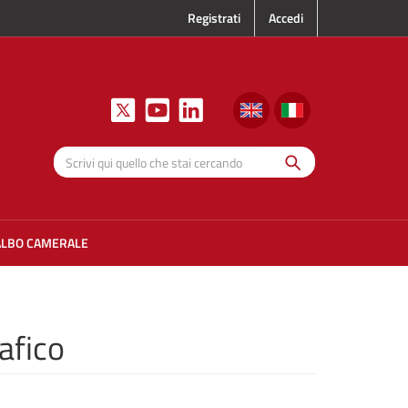
Registrati
Accedi
Cerca
Scrivi qui
quello che
stai
cercando
ALBO CAMERALE
afico