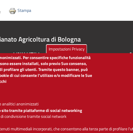
Stampa
i:
ianato Agricoltura di Bologna
Impostazioni Privacy
LINK UTILI
A
 anonimizzati. Per consentire specifiche funzionalità
ssono essere installati, solo previo Suo consenso,
Dichiarazione di accessibilità
di profilare gli utenti. Tramite questo banner, può
Obiettivi di accessibilità
cookie di cui consente l’utilizzo e/o modificare le Sue
Segnalaci problemi di accessibilità
icchi
Note legali
Privacy
Accesso riservato
 analitici anonimizzati
o sito tramite piattaforme di social networking
 di condivisione tramite social network
Se
ntenuti multimediali incorporati, che consentono alla terza parte di profilare l'