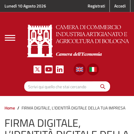
Salta al contenuto principale
Lunedì 10 Agosto 2026
Registrati
Accedi
Toggle
navigation
Cerca
Scrivi qui quello che stai cercando
Home
FIRMA DIGITALE, L’IDENTITÀ DIGITALE DELLA TUA IMPRESA
FIRMA DIGITALE,