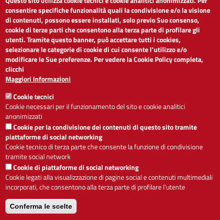
Questo sito utilizza cookie tecnici e cookie analitici anonimizzati. Per
LINK UTILI
consentire specifiche funzionalità quali la condivisione e/o la visione
di contenuti, possono essere installati, solo previo Suo consenso,
cookie di terze parti che consentono alla terza parte di profilare gli
Dichiarazione di accessibilità
utenti. Tramite questo banner, può accettare tutti i cookies,
Obiettivi di accessibilità
selezionare le categorie di cookie di cui consente l’utilizzo e/o
Segnalaci problemi di accessibilità
modificare le Sue preferenze. Per vedere la Cookie Policy completa,
Note legali
clicchi
Privacy
Maggiori Informazioni
Accesso riservato
Cookie tecnici
ACCESSIBILITÀ
Cookie necessari per il funzionamento del sito e cookie analitici
anonimizzati
A
-
+
Cookie per la condivisione dei contenuti di questo sito tramite
piattaforme di social networking
Cookie tecnico di terza parte che consente la funzione di condivisione
tramite social network
Alto contrasto
Solo testo
Cookie di piattaforme di social networking
Cookie legati alla visualizzazione di pagine social e contenuti multimediali
incorporati, che consentono alla terza parte di profilare l'utente
Conferma le scelte
Servizio realizzato da