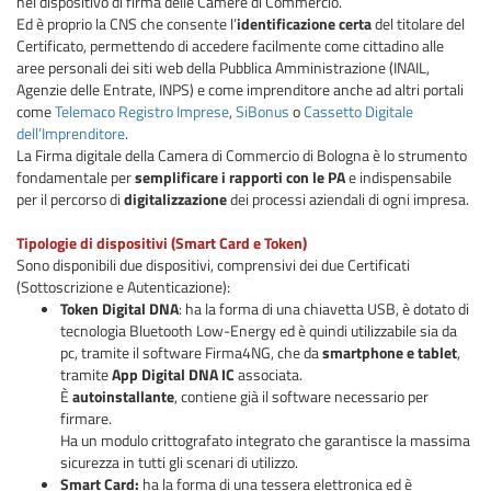
nel dispositivo di firma delle Camere di Commercio.
Ed è proprio la CNS che consente l’
identificazione certa
del titolare del
Certificato, permettendo di accedere facilmente come cittadino alle
aree personali dei siti web della Pubblica Amministrazione (INAIL,
Agenzie delle Entrate, INPS) e come imprenditore anche ad altri portali
come
Telemaco Registro Imprese
,
SiBonus
o
Cassetto Digitale
dell’Imprenditore
.
La Firma digitale della Camera di Commercio di Bologna è lo strumento
fondamentale per
semplificare i rapporti con le PA
e indispensabile
per il percorso di
digitalizzazione
dei processi aziendali di ogni impresa.
Tipologie di dispositivi (Smart Card e Token)
Sono disponibili due dispositivi, comprensivi dei due Certificati
(Sottoscrizione e Autenticazione):
Token Digital DNA
: ha la forma di una chiavetta USB, è dotato di
tecnologia Bluetooth Low-Energy ed è quindi utilizzabile sia da
pc, tramite il software Firma4NG, che da
smartphone e tablet
,
tramite
App Digital DNA IC
associata.
È
autoinstallante
, contiene già il software necessario per
firmare.
Ha un modulo crittografato integrato che garantisce la massima
sicurezza in tutti gli scenari di utilizzo.
Smart Card:
ha la forma di una tessera elettronica ed è