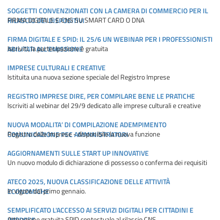
SOGGETTI CONVENZIONATI CON LA CAMERA DI COMMERCIO PER IL
FIRMA DIGITALE E CNS SU SMART CARD O DNA
RILASCIO DEI DISPOSITIVI
FIRMA DIGITALE E SPID: IL 25/6 UN WEBINAR PER I PROFESSIONISTI
Iscriviti, la partecipazione è gratuita
ABILITATI ALL’EMISSIONE
IMPRESE CULTURALI E CREATIVE
Istituita una nuova sezione speciale del Registro Imprese
REGISTRO IMPRESE DIRE, PER COMPILARE BENE LE PRATICHE
Iscriviti al webinar del 29/9 dedicato alle imprese culturali e creative
NUOVA MODALITA’ DI COMPILAZIONE ADEMPIMENTO
Registro delle Imprese - disponibile la nuova funzione
COMUNICAZIONE PEC AMMINISTRATORI
AGGIORNAMENTI SULLE START UP INNOVATIVE
Un nuovo modulo di dichiarazione di possesso o conferma dei requisiti
ATECO 2025, NUOVA CLASSIFICAZIONE DELLE ATTIVITÀ
In vigore dal primo gennaio.
ECONOMICHE
SEMPLIFICATO L'ACCESSO AI SERVIZI DIGITALI PER CITTADINI E
Attivazione gratuita SPID contestuale al rilascio CNS
IMPRESE