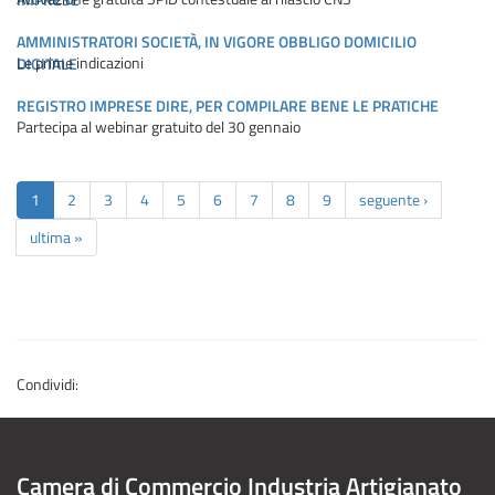
AMMINISTRATORI SOCIETÀ, IN VIGORE OBBLIGO DOMICILIO
Le prime indicazioni
DIGITALE
REGISTRO IMPRESE DIRE, PER COMPILARE BENE LE PRATICHE
Partecipa al webinar gratuito del 30 gennaio
1
2
3
4
5
6
7
8
9
seguente ›
ultima »
Condividi:
Camera di Commercio Industria Artigianato