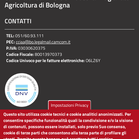
Agricoltura di Bologna
CONTATTI
TEL:
051/60.93.111
PEC:
cciaa@bo.legalmail.camcom.it
P.IVA:
03030620375
Codice Fiscale:
80013970373
Codice Univoco per le fatture elettroniche:
O6LZ6Y
Impostazioni Privacy
Questo sito utilizza cookie tecnici e cookie analitici anonimizzati. Per
LINK UTILI
consentire specifiche funzionalità quali la condivisione e/o la visione
di contenuti, possono essere installati, solo previo Suo consenso,
cookie di terze parti che consentono alla terza parte di profilare gli
Dichiarazione di accessibilità
utenti. Tramite questo banner, può accettare tutti i cookies,