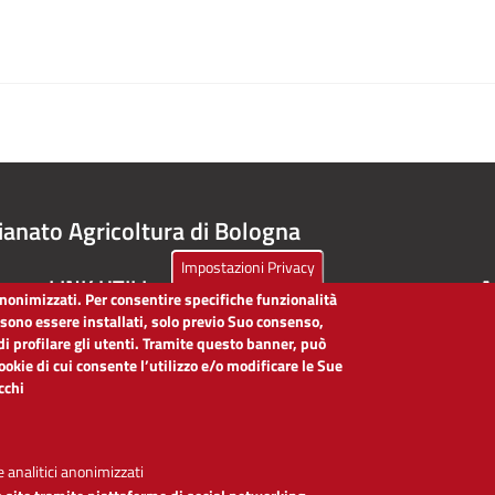
ianato Agricoltura di Bologna
Impostazioni Privacy
LINK UTILI
A
 anonimizzati. Per consentire specifiche funzionalità
ssono essere installati, solo previo Suo consenso,
Dichiarazione di accessibilità
di profilare gli utenti. Tramite questo banner, può
Obiettivi di accessibilità
cookie di cui consente l’utilizzo e/o modificare le Sue
Segnalaci problemi di accessibilità
icchi
Note legali
Privacy
Accesso riservato
 analitici anonimizzati