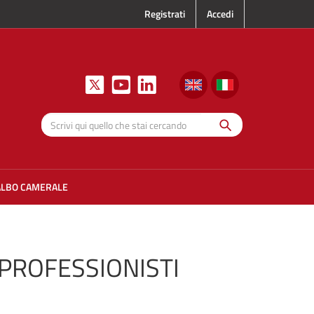
Registrati
Accedi
Cerca
Scrivi qui
quello che
stai
cercando
ALBO CAMERALE
I PROFESSIONISTI