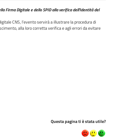
la Firma Digitale e dello SPID alla verifica dell'Identità del
igitale CNS, l’evento servirà a illustrare la procedura di
imento, alla loro corretta verifica e agli errori da evitare
Questa pagina ti è stata utile?