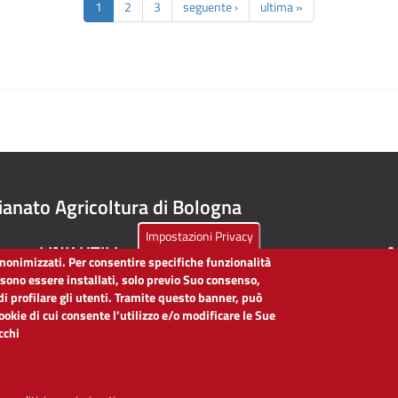
1
2
3
seguente ›
ultima »
ianato Agricoltura di Bologna
Impostazioni Privacy
LINK UTILI
A
 anonimizzati. Per consentire specifiche funzionalità
ssono essere installati, solo previo Suo consenso,
Dichiarazione di accessibilità
di profilare gli utenti. Tramite questo banner, può
Obiettivi di accessibilità
cookie di cui consente l’utilizzo e/o modificare le Sue
Segnalaci problemi di accessibilità
icchi
Note legali
Privacy
Accesso riservato