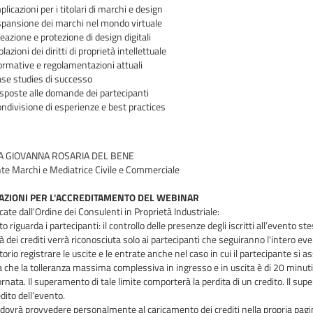
plicazioni per i titolari di marchi e design
pansione dei marchi nel mondo virtuale
eazione e protezione di design digitali
olazioni dei diritti di proprietà intellettuale
rmative e regolamentazioni attuali
se studies di successo
sposte alle domande dei partecipanti
ndivisione di esperienze e best practices
A GIOVANNA ROSARIA DEL BENE
te Marchi e Mediatrice Civile e Commerciale
ZIONI PER L'ACCREDITAMENTO DEL WEBINAR
cate dall'Ordine dei Consulenti in Proprietà Industriale:
o riguarda i partecipanti: il controllo delle presenze degli iscritti all’evento ste
tà dei crediti verrà riconosciuta solo ai partecipanti che seguiranno l'intero eve
torio registrare le uscite e le entrate anche nel caso in cui il partecipante s
a che la tolleranza massima complessiva in ingresso e in uscita è di 20 minuti 
ornata. Il superamento di tale limite comporterà la perdita di un credito. Il su
edito dell’evento.
o dovrà
provvedere personalmente al caricamento dei crediti nella propria pagi