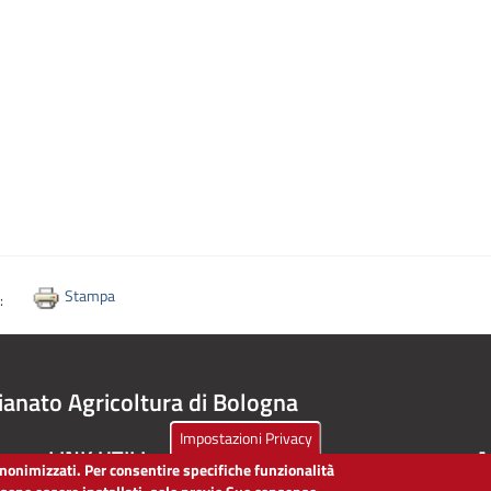
Stampa
i:
ianato Agricoltura di Bologna
Impostazioni Privacy
LINK UTILI
A
 anonimizzati. Per consentire specifiche funzionalità