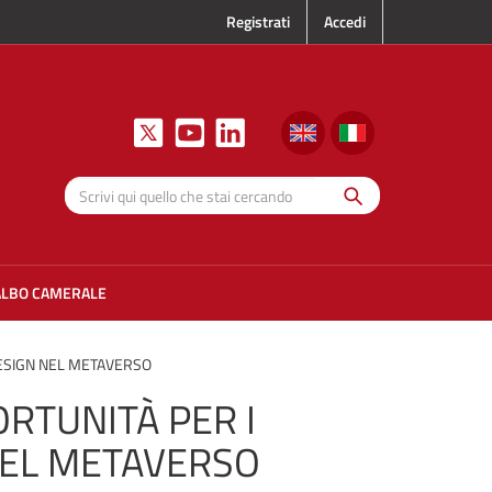
Registrati
Accedi
Cerca
Scrivi qui
quello che
stai
cercando
ALBO CAMERALE
 DESIGN NEL METAVERSO
ORTUNITÀ PER I
 NEL METAVERSO