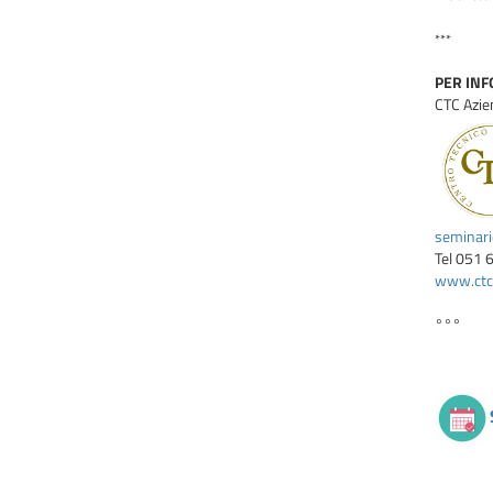
***
PER INFO
CTC Azie
seminar
Tel 051 
www.ctcb
°°°