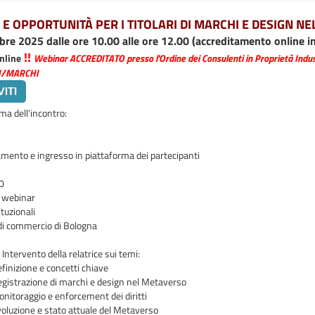
I E OPPORTUNITÀ PER I TITOLARI DI MARCHI E DESIGN N
bre 2025 dalle ore 10.00 alle ore 12.00 (accreditamento online in
!!
nline
Webinar ACCREDITATO presso l'Ordine dei Consulenti in Proprietà Industr
I/MARCHI
a dell'incontro:
mento e ingresso in piattaforma dei partecipanti
00
l webinar
ituzionali
i commercio di Bologna
 Intervento della relatrice sui temi:
finizione e concetti chiave
gistrazione di marchi e design nel Metaverso
nitoraggio e enforcement dei diritti
oluzione e stato attuale del Metaverso