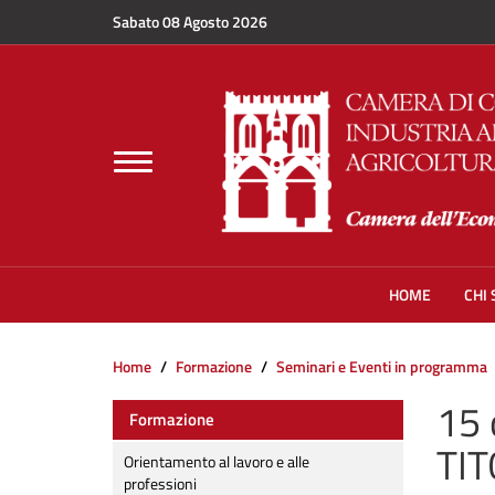
Salta al contenuto principale
Sabato 08 Agosto 2026
Toggle
navigation
HOME
CHI
Home
Formazione
Seminari e Eventi in programma
15 
Formazione
TI
Orientamento al lavoro e alle
professioni