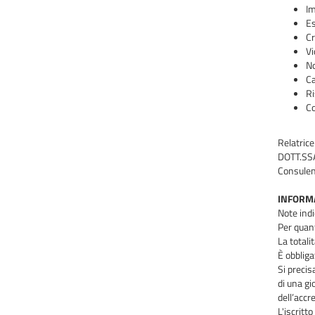
Im
Es
Cr
Vi
No
Ca
Ri
Co
Relatrice
DOTT.SS
Consulen
INFORMA
Note indi
Per quant
La totali
È obbliga
Si precis
di una gi
dell’accr
L'iscritt