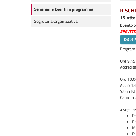
Seminari e Eventi in programma
RISCH
15 otto
Segreteria Organizzativa
Evento o
BREVETT
Programm
Ore 9.45
Accredita
Ore 10.
Avvio de
Saluti Ist
Camera d
a seguire
De
Re
Mo
Ev