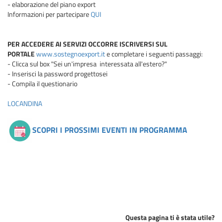
- elaborazione del piano export
Informazioni per partecipare
QUI
PER ACCEDERE AI SERVIZI OCCORRE ISCRIVERSI SUL
PORTALE
www.
s
o
s
t
e
g
n
o
e
x
p
o
r
t
.
i
t
e completare i seguenti passaggi:
- Clicca sul box "Sei un'impresa interessata all'estero?"
- Inserisci la password progettosei
- Compila il questionario
LOCANDINA
SCOPRI I PROSSIMI EVENTI IN PROGRAMMA
Questa pagina ti è stata utile?