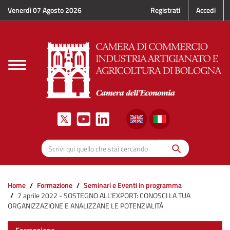
Salta al contenuto principale
Venerdì 07 Agosto 2026
Registrati
Accedi
Toggle
navigation
Cerca
Scrivi qui quello che stai cercando
Home
Formazione
Seminari e Eventi in programma
7 aprile 2022 - SOSTEGNO ALL'EXPORT: CONOSCI LA TUA
ORGANIZZAZIONE E ANALIZZANE LE POTENZIALITÀ