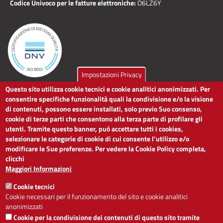
Codice Univoco per le fatture elettroniche:
O6LZ6Y
Impostazioni Privacy
Questo sito utilizza cookie tecnici e cookie analitici anonimizzati. Per
LINK UTILI
consentire specifiche funzionalità quali la condivisione e/o la visione
di contenuti, possono essere installati, solo previo Suo consenso,
cookie di terze parti che consentono alla terza parte di profilare gli
Dichiarazione di accessibilità
utenti. Tramite questo banner, può accettare tutti i cookies,
Obiettivi di accessibilità
selezionare le categorie di cookie di cui consente l’utilizzo e/o
Segnalaci problemi di accessibilità
modificare le Sue preferenze. Per vedere la Cookie Policy completa,
Note legali
clicchi
Privacy
Maggiori Informazioni
Accesso riservato
Cookie tecnici
ACCESSIBILITÀ
Cookie necessari per il funzionamento del sito e cookie analitici
anonimizzati
A
-
+
Cookie per la condivisione dei contenuti di questo sito tramite