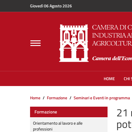
Salta al contenuto principale
Giovedì 06 Agosto 2026
Toggle
navigation
HOME
CHI
Home
Formazione
Seminari e Eventi in programma
21 
Formazione
pot
Orientamento al lavoro e alle
professioni