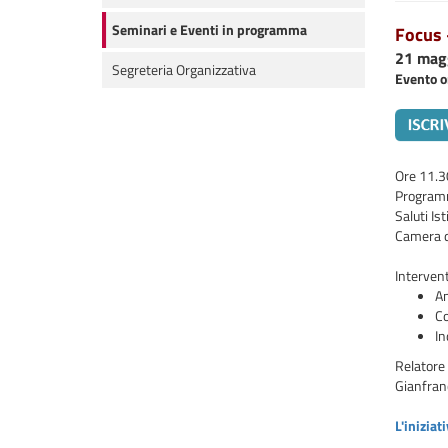
Seminari e Eventi in programma
Focus –
21 magg
Segreteria Organizzativa
Evento o
Ore 11.3
Programm
Saluti Is
Camera d
Intervent
An
Co
In
Relatore
Gianfranc
L'iniziat