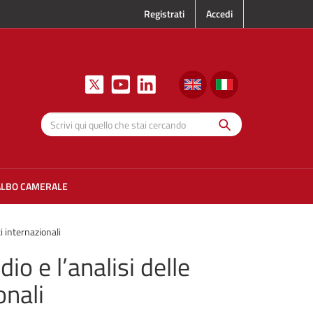
Registrati
Accedi
Cerca
Scrivi qui
quello che
stai
cercando
ALBO CAMERALE
i internazionali
o e l’analisi delle
onali