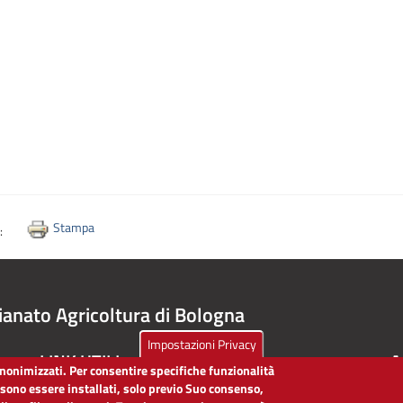
Stampa
i:
ianato Agricoltura di Bologna
Impostazioni Privacy
LINK UTILI
A
 anonimizzati. Per consentire specifiche funzionalità
ssono essere installati, solo previo Suo consenso,