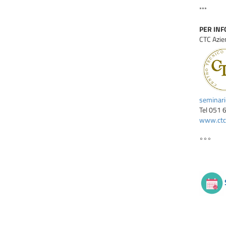
***
PER INFO
CTC Azie
seminar
Tel 051 
www.ctcb
°°°