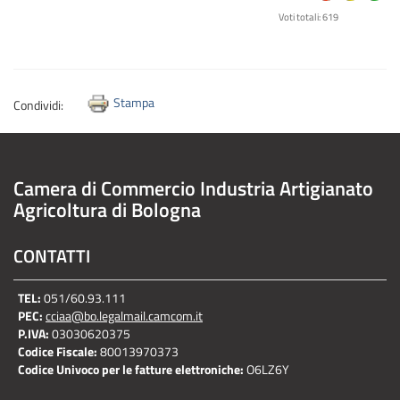
Voti totali: 619
Stampa
Condividi:
Camera di Commercio Industria Artigianato
Agricoltura di Bologna
CONTATTI
TEL:
051/60.93.111
PEC:
cciaa@bo.legalmail.camcom.it
P.IVA:
03030620375
Codice Fiscale:
80013970373
Codice Univoco per le fatture elettroniche:
O6LZ6Y