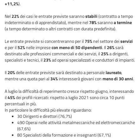
+11,2%
).
Nel
22%
dei casi le entrate previste saranno
stabili
(contratto a tempo
indeterminato o di apprendistato), mentre nel
78%
saranno
a termine
(a tempo determinato o altri contratti con durata predefinita).
Le entrate previste si concentreranno per il
75%
nel settore dei
servizi
e per il
52%
nelle imprese
con meno di 50 dipendenti
. Il
26%
sarà
destinato alle professioni commerciali e dei servizi, il
25%
a dirigenti,
specialisti e tecnici, il
23%
ad operai specializzati e conduttori di impianti.
Il
20%
delle entrate previste sarà destinato a personale
laureato
,
mentre una quota pari al
34%
interesserà giovani con
meno di 30 anni
.
A luglio la difficoltà di reperimento cresce rispetto giugno, interessando
il
45%
dei profili ricercati: rispetto a luglio 2021 sono circa 10 punti
percentuali in più.
In particolare le difficoltà più elevate riguardano:
30 Dirigenti e direttori (76,7%)
490 Operai nelle attività metalmeccaniche ed elettromeccaniche
(67,6%)
80 Specialisti della formazione e insegnanti (67,1%)