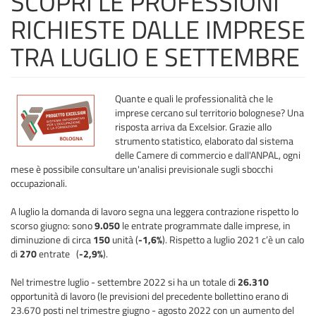
SCOPRI LE PROFESSIONI
RICHIESTE DALLE IMPRESE
TRA LUGLIO E SETTEMBRE
Quante e quali le professionalità che le
imprese cercano sul territorio bolognese? Una
risposta arriva da Excelsior. Grazie allo
strumento statistico, elaborato dal sistema
delle Camere di commercio e dall'ANPAL, ogni
mese è possibile consultare un'analisi previsionale sugli sbocchi
occupazionali.
A luglio la domanda di lavoro segna una leggera contrazione rispetto lo
scorso giugno: sono
9.050
le entrate programmate dalle imprese, in
diminuzione di circa
150
unità (
-1,6%
). Rispetto a luglio 2021 c’è un calo
di
270
entrate (
-2,9%
).
Nel trimestre luglio - settembre 2022 si ha un totale di
26.310
opportunità di lavoro (le previsioni del precedente bollettino erano di
23.670 posti nel trimestre giugno - agosto 2022 con un aumento del