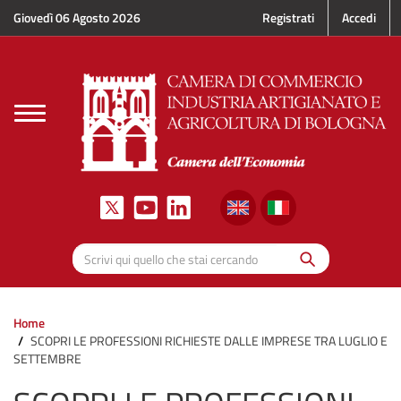
Salta al contenuto principale
Giovedì 06 Agosto 2026
Registrati
Accedi
Toggle
navigation
Cerca
Scrivi qui quello che stai cercando
Home
SCOPRI LE PROFESSIONI RICHIESTE DALLE IMPRESE TRA LUGLIO E
SETTEMBRE