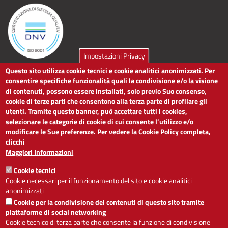
Impostazioni Privacy
Questo sito utilizza cookie tecnici e cookie analitici anonimizzati. Per
LINK UTILI
consentire specifiche funzionalità quali la condivisione e/o la visione
di contenuti, possono essere installati, solo previo Suo consenso,
cookie di terze parti che consentono alla terza parte di profilare gli
Dichiarazione di accessibilità
utenti. Tramite questo banner, può accettare tutti i cookies,
Obiettivi di accessibilità
selezionare le categorie di cookie di cui consente l’utilizzo e/o
Segnalaci problemi di accessibilità
modificare le Sue preferenze. Per vedere la Cookie Policy completa,
Note legali
clicchi
Privacy
Maggiori Informazioni
Accesso riservato
Cookie tecnici
ACCESSIBILITÀ
Cookie necessari per il funzionamento del sito e cookie analitici
anonimizzati
A
-
+
Cookie per la condivisione dei contenuti di questo sito tramite
piattaforme di social networking
Cookie tecnico di terza parte che consente la funzione di condivisione