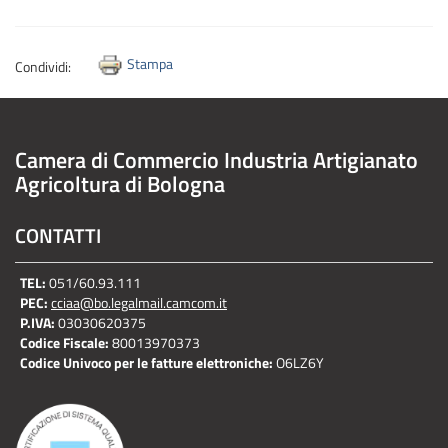
Stampa
Condividi:
Camera di Commercio Industria Artigianato
Agricoltura di Bologna
CONTATTI
TEL:
051/60.93.111
PEC:
cciaa@bo.legalmail.camcom.it
P.IVA:
03030620375
Codice Fiscale:
80013970373
Codice Univoco per le fatture elettroniche:
O6LZ6Y