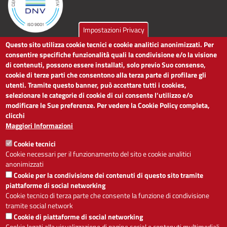
Impostazioni Privacy
Questo sito utilizza cookie tecnici e cookie analitici anonimizzati. Per
LINK UTILI
consentire specifiche funzionalità quali la condivisione e/o la visione
di contenuti, possono essere installati, solo previo Suo consenso,
cookie di terze parti che consentono alla terza parte di profilare gli
Dichiarazione di accessibilità
utenti. Tramite questo banner, può accettare tutti i cookies,
Obiettivi di accessibilità
selezionare le categorie di cookie di cui consente l’utilizzo e/o
Segnalaci problemi di accessibilità
modificare le Sue preferenze. Per vedere la Cookie Policy completa,
Note legali
clicchi
Privacy
Maggiori Informazioni
Accesso riservato
Cookie tecnici
ACCESSIBILITÀ
Cookie necessari per il funzionamento del sito e cookie analitici
anonimizzati
A
-
+
Cookie per la condivisione dei contenuti di questo sito tramite
piattaforme di social networking
Cookie tecnico di terza parte che consente la funzione di condivisione
tramite social network
Alto contrasto
Solo testo
Cookie di piattaforme di social networking
Cookie legati alla visualizzazione di pagine social e contenuti multimediali