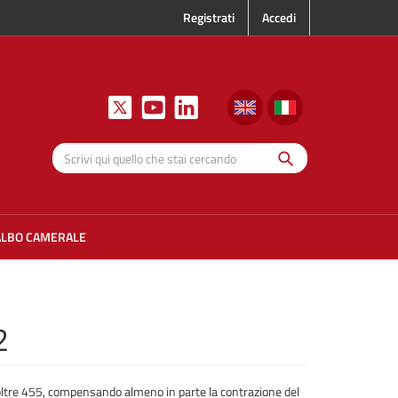
Registrati
Accedi
Cerca
Scrivi qui
quello che
stai
cercando
ALBO CAMERALE
2
ltre 455, compensando almeno in parte la contrazione del