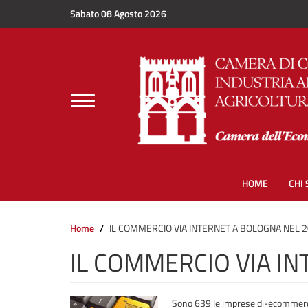
Salta al contenuto principale
Sabato 08 Agosto 2026
Toggle
navigation
HOME
CHI
Home
IL COMMERCIO VIA INTERNET A BOLOGNA NEL 
IL COMMERCIO VIA I
Sono 639 le imprese di-ecommerce