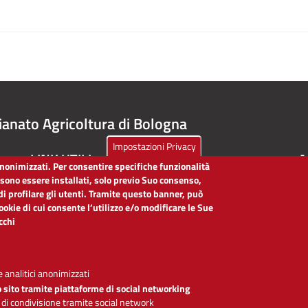
ianato Agricoltura di Bologna
Impostazioni Privacy
LINK UTILI
A
 anonimizzati. Per consentire specifiche funzionalità
ssono essere installati, solo previo Suo consenso,
Dichiarazione di accessibilità
di profilare gli utenti. Tramite questo banner, può
Obiettivi di accessibilità
cookie di cui consente l’utilizzo e/o modificare le Sue
Segnalaci problemi di accessibilità
icchi
Note legali
Privacy
Accesso riservato
 analitici anonimizzati
o sito tramite piattaforme di social networking
 di condivisione tramite social network