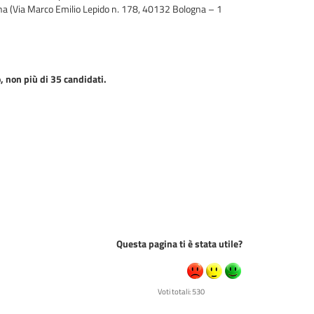
na (Via Marco Emilio Lepido n. 178, 40132 Bologna – 1
, non più di 35 candidati.
Questa pagina ti è stata utile?
Voti totali: 530