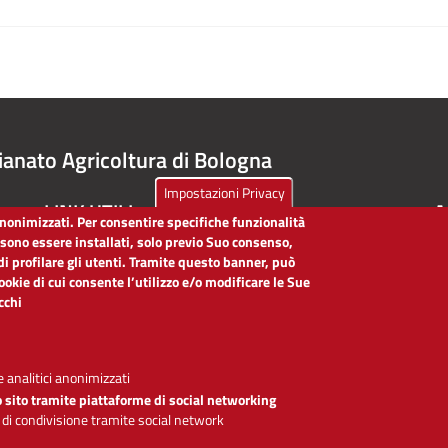
ianato Agricoltura di Bologna
Impostazioni Privacy
LINK UTILI
A
 anonimizzati. Per consentire specifiche funzionalità
ssono essere installati, solo previo Suo consenso,
Dichiarazione di accessibilità
di profilare gli utenti. Tramite questo banner, può
Obiettivi di accessibilità
cookie di cui consente l’utilizzo e/o modificare le Sue
Segnalaci problemi di accessibilità
icchi
Note legali
Privacy
Accesso riservato
 analitici anonimizzati
o sito tramite piattaforme di social networking
 di condivisione tramite social network
Se