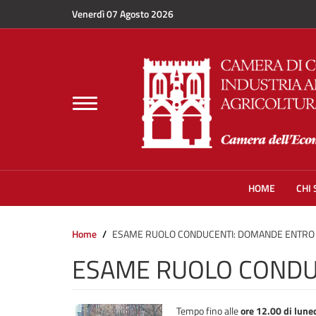
Salta al contenuto principale
Venerdì 07 Agosto 2026
Toggle
navigation
HOME
CHI
Home
ESAME RUOLO CONDUCENTI: DOMANDE ENTRO I
ESAME RUOLO CONDUC
Tempo fino alle
ore 12.00 di
lune