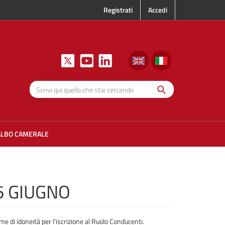
Registrati
Accedi
Cerca
Scrivi qui
quello che
stai
cercando
ALBO CAMERALE
6 GIUGNO
 di idoneità per l’iscrizione al Ruolo Conducenti.