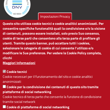
Impostazioni Privacy
Questo sito utilizza cookie tecnici e cookie analitici anonimizzati. Per
LINK UTILI
consentire specifiche funzionalità quali la condivisione e/o la visione
di contenuti, possono essere installati, solo previo Suo consenso,
cookie di terze parti che consentono alla terza parte di profilare gli
Dichiarazione di accessibilità
utenti. Tramite questo banner, può accettare tutti i cookies,
Obiettivi di accessibilità
selezionare le categorie di cookie di cui consente l’utilizzo e/o
Segnalaci problemi di accessibilità
modificare le Sue preferenze. Per vedere la Cookie Policy completa,
Note legali
clicchi
Privacy
Maggiori Informazioni
Accesso riservato
Cookie tecnici
ACCESSIBILITÀ
Cookie necessari per il funzionamento del sito e cookie analitici
anonimizzati
A
-
+
Cookie per la condivisione dei contenuti di questo sito tramite
piattaforme di social networking
Cookie tecnico di terza parte che consente la funzione di condivisione
tramite social network
Alto contrasto
Solo testo
Cookie di piattaforme di social networking