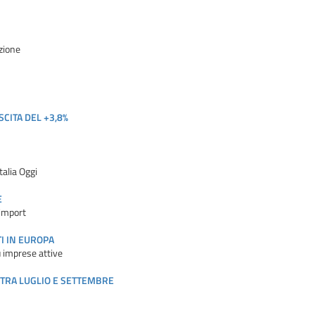
azione
CITA DEL +3,8%
talia Oggi
E
'import
I IN EUROPA
u imprese attive
 TRA LUGLIO E SETTEMBRE