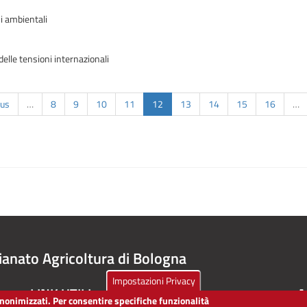
ni ambientali
delle tensioni internazionali
ous
…
8
9
10
11
12
13
14
15
16
…
ianato Agricoltura di Bologna
Impostazioni Privacy
LINK UTILI
A
 anonimizzati. Per consentire specifiche funzionalità