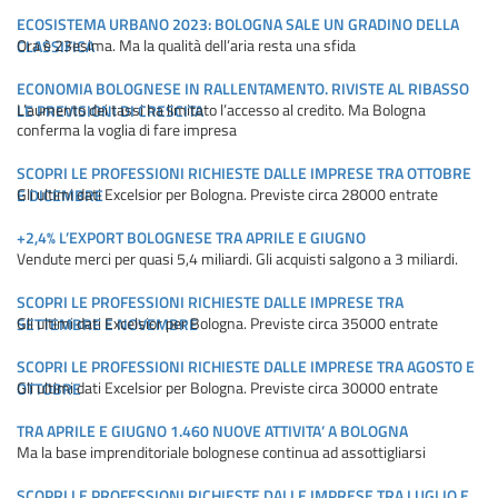
ECOSISTEMA URBANO 2023: BOLOGNA SALE UN GRADINO DELLA
Ora è 23esima. Ma la qualità dell’aria resta una sfida
CLASSIFICA
ECONOMIA BOLOGNESE IN RALLENTAMENTO. RIVISTE AL RIBASSO
L’aumento dei tassi ha limitato l’accesso al credito. Ma Bologna
LE PREVISIONI DI CRESCITA
conferma la voglia di fare impresa
SCOPRI LE PROFESSIONI RICHIESTE DALLE IMPRESE TRA OTTOBRE
Gli ultimi dati Excelsior per Bologna. Previste circa 28000 entrate
E DICEMBRE
+2,4% L’EXPORT BOLOGNESE TRA APRILE E GIUGNO
Vendute merci per quasi 5,4 miliardi. Gli acquisti salgono a 3 miliardi.
SCOPRI LE PROFESSIONI RICHIESTE DALLE IMPRESE TRA
Gli ultimi dati Excelsior per Bologna. Previste circa 35000 entrate
SETTEMBRE E NOVEMBRE
SCOPRI LE PROFESSIONI RICHIESTE DALLE IMPRESE TRA AGOSTO E
Gli ultimi dati Excelsior per Bologna. Previste circa 30000 entrate
OTTOBRE
TRA APRILE E GIUGNO 1.460 NUOVE ATTIVITA’ A BOLOGNA
Ma la base imprenditoriale bolognese continua ad assottigliarsi
SCOPRI LE PROFESSIONI RICHIESTE DALLE IMPRESE TRA LUGLIO E