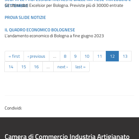
Gli ultimi dati Excelsior per Bologna. Previste più di 30000 entrate
SETTEMBRE
PROVA SLIDE NOTIZIE
IL QUADRO ECONOMICO BOLOGNESE
L'andamento economico di Bologna a fine giugno 2023
« first
‹ previous
…
8
9
10
11
12
13
14
15
16
…
next ›
last »
Condividi:
Camera di Commercio Industria Artigianato