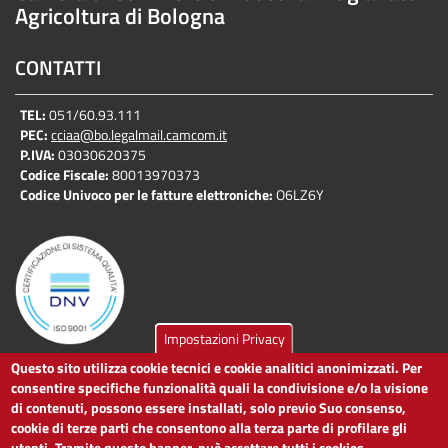
Agricoltura di Bologna
CONTATTI
TEL:
051/60.93.111
PEC:
cciaa@bo.legalmail.camcom.it
P.IVA:
03030620375
Codice Fiscale:
80013970373
Codice Univoco per le fatture elettroniche:
O6LZ6Y
Impostazioni Privacy
Questo sito utilizza cookie tecnici e cookie analitici anonimizzati. Per
LINK UTILI
consentire specifiche funzionalità quali la condivisione e/o la visione
di contenuti, possono essere installati, solo previo Suo consenso,
cookie di terze parti che consentono alla terza parte di profilare gli
Dichiarazione di accessibilità
utenti. Tramite questo banner, può accettare tutti i cookies,