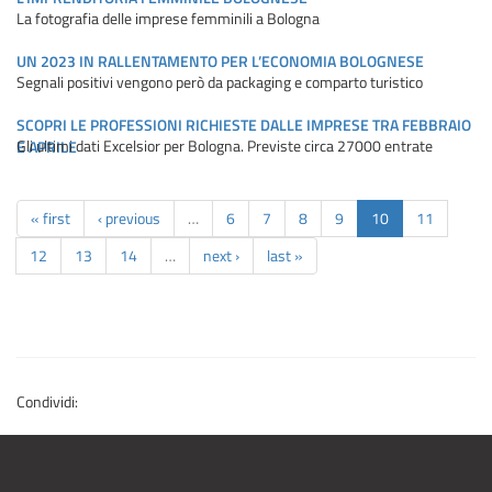
La fotografia delle imprese femminili a Bologna
UN 2023 IN RALLENTAMENTO PER L’ECONOMIA BOLOGNESE
Segnali positivi vengono però da packaging e comparto turistico
SCOPRI LE PROFESSIONI RICHIESTE DALLE IMPRESE TRA FEBBRAIO
Gli ultimi dati Excelsior per Bologna. Previste circa 27000 entrate
E APRILE
« first
‹ previous
…
6
7
8
9
10
11
12
13
14
…
next ›
last »
Condividi: