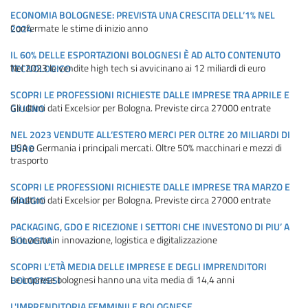
ECONOMIA BOLOGNESE: PREVISTA UNA CRESCITA DELL’1% NEL
Confermate le stime di inizio anno
2024
IL 60% DELLE ESPORTAZIONI BOLOGNESI È AD ALTO CONTENUTO
Nel 2023 le vendite high tech si avvicinano ai 12 miliardi di euro
TECNOLOGICO
SCOPRI LE PROFESSIONI RICHIESTE DALLE IMPRESE TRA APRILE E
Gli ultimi dati Excelsior per Bologna. Previste circa 27000 entrate
GIUGNO
NEL 2023 VENDUTE ALL’ESTERO MERCI PER OLTRE 20 MILIARDI DI
USA e Germania i principali mercati. Oltre 50% macchinari e mezzi di
EURO
trasporto
SCOPRI LE PROFESSIONI RICHIESTE DALLE IMPRESE TRA MARZO E
Gli ultimi dati Excelsior per Bologna. Previste circa 27000 entrate
MAGGIO
PACKAGING, GDO E RICEZIONE I SETTORI CHE INVESTONO DI PIU’ A
Si investe in innovazione, logistica e digitalizzazione
BOLOGNA
SCOPRI L’ETÀ MEDIA DELLE IMPRESE E DEGLI IMPRENDITORI
Le imprese bolognesi hanno una vita media di 14,4 anni
BOLOGNESI
L'IMPRENDITORIA FEMMINILE BOLOGNESE