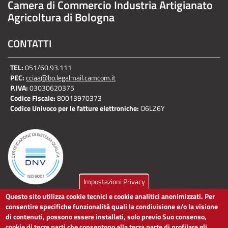
Camera di Commercio Industria Artigianato
Agricoltura di Bologna
CONTATTI
TEL:
051/60.93.111
PEC:
cciaa@bo.legalmail.camcom.it
P.IVA:
03030620375
Codice Fiscale:
80013970373
Codice Univoco per le fatture elettroniche:
O6LZ6Y
Impostazioni Privacy
Questo sito utilizza cookie tecnici e cookie analitici anonimizzati. Per
LINK UTILI
consentire specifiche funzionalità quali la condivisione e/o la visione
di contenuti, possono essere installati, solo previo Suo consenso,
cookie di terze parti che consentono alla terza parte di profilare gli