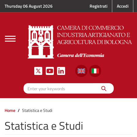
Skip to main content
Thursday 06 August 2026
Registrati
Accedi
Toggle
navigation
Search
Enter your keywords
Home
Statistica e Studi
Statistica e Studi