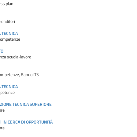
ess plan
renditori
A TECNICA
, Competenze
TO
enza scuola-lavoro
competenze, Bando ITS
A TECNICA
ompetenze
RUZIONE TECNICA SUPERIORE
bre
I IN CERCA DI OPPORTUNITÀ
bre