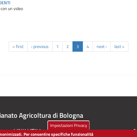
DENTI
 con un video
« first
‹ previous
1
2
3
4
next ›
last »
ianato Agricoltura di Bologna
Impostazioni Privacy
LINK UTILI
A
 anonimizzati. Per consentire specifiche funzionalità