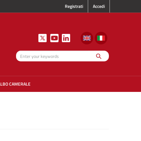
Registrati
Accedi
Search
Enter your
keywords
ALBO CAMERALE