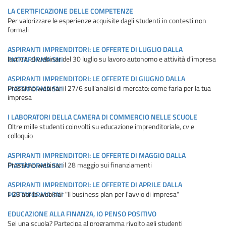
LA CERTIFICAZIONE DELLE COMPETENZE
Per valorizzare le esperienze acquisite dagli studenti in contesti non
formali
ASPIRANTI IMPRENDITORI: LE OFFERTE DI LUGLIO DALLA
Iscriviti al webinar del 30 luglio su lavoro autonomo e attività d’impresa
PIATTAFORMA SNI
ASPIRANTI IMPRENDITORI: LE OFFERTE DI GIUGNO DALLA
Prossimo webinar il 27/6 sull’analisi di mercato: come farla per la tua
PIATTAFORMA SNI
impresa
I LABORATORI DELLA CAMERA DI COMMERCIO NELLE SCUOLE
Oltre mille studenti coinvolti su educazione imprenditoriale, cv e
colloquio
ASPIRANTI IMPRENDITORI: LE OFFERTE DI MAGGIO DALLA
Prossimo webinar il 28 maggio sui finanziamenti
PIATTAFORMA SNI
ASPIRANTI IMPRENDITORI: LE OFFERTE DI APRILE DALLA
Il 23 aprile webinar "Il business plan per l'avvio di impresa"
PIATTAFORMA SNI
EDUCAZIONE ALLA FINANZA, IO PENSO POSITIVO
Sei una scuola? Partecipa al programma rivolto agli studenti