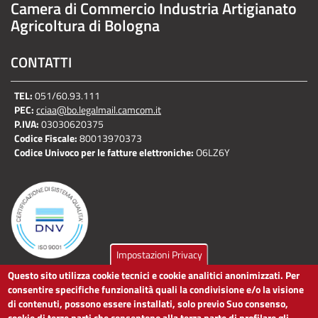
Camera di Commercio Industria Artigianato
Agricoltura di Bologna
CONTATTI
TEL:
051/60.93.111
PEC:
cciaa@bo.legalmail.camcom.it
P.IVA:
03030620375
Codice Fiscale:
80013970373
Codice Univoco per le fatture elettroniche:
O6LZ6Y
Impostazioni Privacy
Questo sito utilizza cookie tecnici e cookie analitici anonimizzati. Per
LINK UTILI
consentire specifiche funzionalità quali la condivisione e/o la visione
di contenuti, possono essere installati, solo previo Suo consenso,
cookie di terze parti che consentono alla terza parte di profilare gli