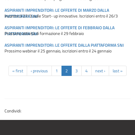
ASPIRANTI IMPRENDITORI: LE OFFERTE DI MARZO DALLA
Incontro il 27/3 sulle Start- up innovative. Iscrizioni entro il 26/3
PIATTAFORMA SNI
ASPIRANTI IMPRENDITORI: LE OFFERTE DI FEBBRAIO DALLA
Prossime attività di formazione il 29 febbraio
PIATTAFORMA SNI
ASPIRANTI IMPRENDITORI: LE OFFERTE DALLA PIATTAFORMA SNI
Prossimo webinar il 25 gennaio, iscrizioni entro il 24 gennaio
« first
‹ previous
1
2
3
4
next ›
last »
Condividi: