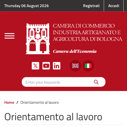
Skip to main content
Thursday 06 August 2026
Registrati
Accedi
Toggle
navigation
Search
Enter your keywords
Home
Orientamento al lavoro
Orientamento al lavoro