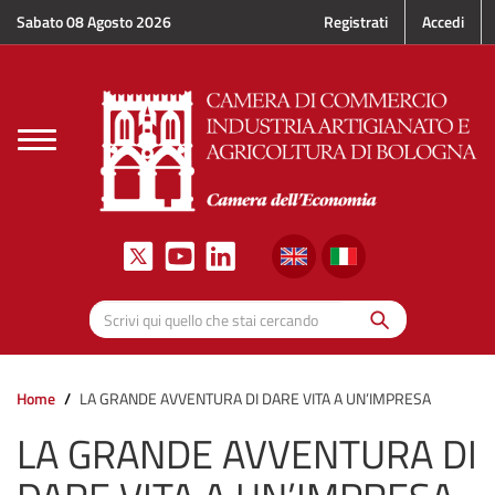
Salta al contenuto principale
Sabato 08 Agosto 2026
Registrati
Accedi
Toggle
navigation
Cerca
Scrivi qui quello che stai cercando
Home
LA GRANDE AVVENTURA DI DARE VITA A UN’IMPRESA
LA GRANDE AVVENTURA DI