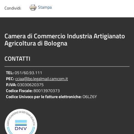
Stampa
Condividi:
Camera di Commercio Industria Artigianato
Agricoltura di Bologna
CONTATTI
TEL:
051/60.93.111
PEC:
cciaa@bo.legalmail.camcom.it
P.IVA:
03030620375
Codice Fiscale:
80013970373
Codice Univoco per le fatture elettroniche:
O6LZ6Y