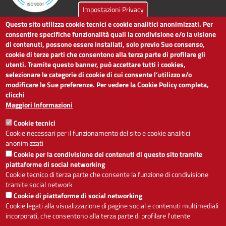
Impostazioni Privacy
Questo sito utilizza cookie tecnici e cookie analitici anonimizzati. Per
LINK UTILI
consentire specifiche funzionalità quali la condivisione e/o la visione
di contenuti, possono essere installati, solo previo Suo consenso,
cookie di terze parti che consentono alla terza parte di profilare gli
Dichiarazione di accessibilità
utenti. Tramite questo banner, può accettare tutti i cookies,
Obiettivi di accessibilità
selezionare le categorie di cookie di cui consente l’utilizzo e/o
Segnalaci problemi di accessibilità
modificare le Sue preferenze. Per vedere la Cookie Policy completa,
Note legali
clicchi
Privacy
Maggiori Informazioni
Accesso riservato
Cookie tecnici
ACCESSIBILITÀ
Cookie necessari per il funzionamento del sito e cookie analitici
anonimizzati
A
-
+
Cookie per la condivisione dei contenuti di questo sito tramite
piattaforme di social networking
Cookie tecnico di terza parte che consente la funzione di condivisione
tramite social network
Alto contrasto
Solo testo
Cookie di piattaforme di social networking
Cookie legati alla visualizzazione di pagine social e contenuti multimediali
incorporati, che consentono alla terza parte di profilare l'utente