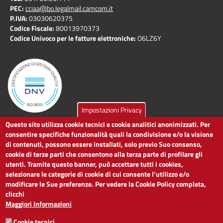
PEC:
cciaa@bo.legalmail.camcom.it
P.IVA:
03030620375
Codice Fiscale:
80013970373
Codice Univoco per le fatture elettroniche:
O6LZ6Y
Impostazioni Privacy
Questo sito utilizza cookie tecnici e cookie analitici anonimizzati. Per
LINK UTILI
consentire specifiche funzionalità quali la condivisione e/o la visione
di contenuti, possono essere installati, solo previo Suo consenso,
cookie di terze parti che consentono alla terza parte di profilare gli
Dichiarazione di accessibilità
utenti. Tramite questo banner, può accettare tutti i cookies,
Obiettivi di accessibilità
selezionare le categorie di cookie di cui consente l’utilizzo e/o
Segnalaci problemi di accessibilità
modificare le Sue preferenze. Per vedere la Cookie Policy completa,
Note legali
clicchi
Privacy
Maggiori Informazioni
Accesso riservato
Cookie tecnici