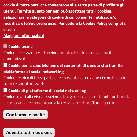
cookie di terze parti che consentono alla terza parte di profilare gli
Dichiarazione di accessibilità
utenti. Tramite questo banner, può accettare tutti i cookies,
Obiettivi di accessibilità
selezionare le categorie di cookie di cui consente l’utilizzo e/o
Segnalaci problemi di accessibilità
modificare le Sue preferenze. Per vedere la Cookie Policy completa,
Note legali
clicchi
Privacy
Maggiori Informazioni
Accesso riservato
Cookie tecnici
ACCESSIBILITÀ
Cookie necessari per il funzionamento del sito e cookie analitici
anonimizzati
A
-
+
Cookie per la condivisione dei contenuti di questo sito tramite
piattaforme di social networking
Cookie tecnico di terza parte che consente la funzione di condivisione
tramite social network
Alto contrasto
Solo testo
Cookie di piattaforme di social networking
Cookie legati alla visualizzazione di pagine social e contenuti multimediali
incorporati, che consentono alla terza parte di profilare l'utente
Conferma le scelte
Servizio realizzato da
Accetta tutti i cookies