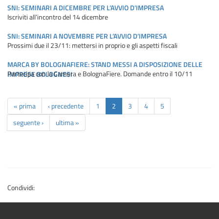
SNI: SEMINARI A DICEMBRE PER L’AVVIO D’IMPRESA
Iscriviti all’incontro del 14 dicembre
SNI: SEMINARI A NOVEMBRE PER L’AVVIO D’IMPRESA
Prossimi due il 23/11: mettersi in proprio e gli aspetti fiscali
MARCA BY BOLOGNAFIERE: STAND MESSI A DISPOSIZIONE DELLE
Partecipa con la Camera e BolognaFiere. Domande entro il 10/11
IMPRESE BOLOGNESI
« prima
‹ precedente
1
2
3
4
5
seguente ›
ultima »
Condividi: