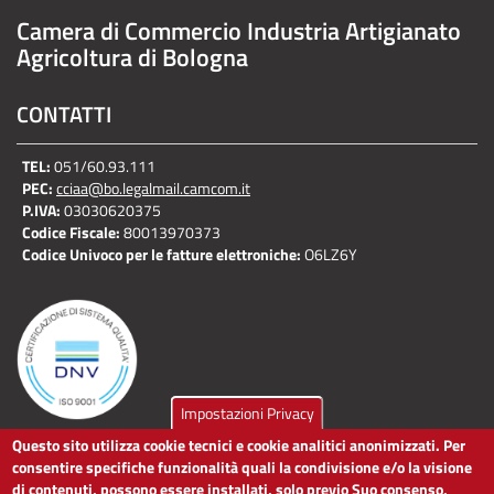
Camera di Commercio Industria Artigianato
Agricoltura di Bologna
CONTATTI
TEL:
051/60.93.111
PEC:
cciaa@bo.legalmail.camcom.it
P.IVA:
03030620375
Codice Fiscale:
80013970373
Codice Univoco per le fatture elettroniche:
O6LZ6Y
Impostazioni Privacy
Questo sito utilizza cookie tecnici e cookie analitici anonimizzati. Per
LINK UTILI
consentire specifiche funzionalità quali la condivisione e/o la visione
di contenuti, possono essere installati, solo previo Suo consenso,