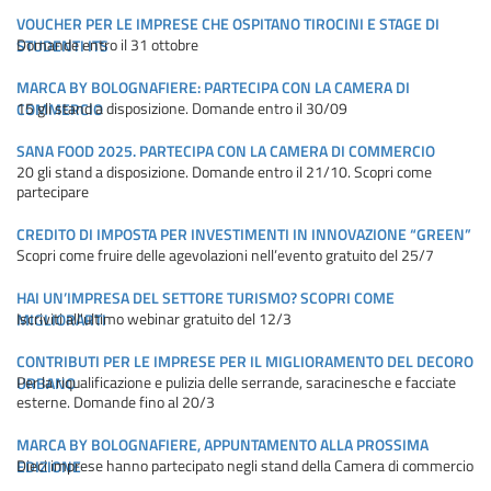
VOUCHER PER LE IMPRESE CHE OSPITANO TIROCINI E STAGE DI
Domande entro il 31 ottobre
STUDENTI ITS
MARCA BY BOLOGNAFIERE: PARTECIPA CON LA CAMERA DI
15 gli stand a disposizione. Domande entro il 30/09
COMMERCIO
SANA FOOD 2025. PARTECIPA CON LA CAMERA DI COMMERCIO
20 gli stand a disposizione. Domande entro il 21/10. Scopri come
partecipare
CREDITO DI IMPOSTA PER INVESTIMENTI IN INNOVAZIONE “GREEN”
Scopri come fruire delle agevolazioni nell’evento gratuito del 25/7
HAI UN’IMPRESA DEL SETTORE TURISMO? SCOPRI COME
Iscriviti all'ultimo webinar gratuito del 12/3
MIGLIORARTI
CONTRIBUTI PER LE IMPRESE PER IL MIGLIORAMENTO DEL DECORO
Per la riqualificazione e pulizia delle serrande, saracinesche e facciate
URBANO
esterne. Domande fino al 20/3
MARCA BY BOLOGNAFIERE, APPUNTAMENTO ALLA PROSSIMA
Dieci imprese hanno partecipato negli stand della Camera di commercio
EDIZIONE