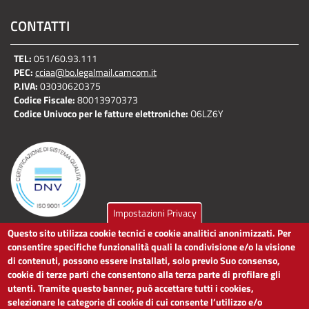
CONTATTI
TEL:
051/60.93.111
PEC:
cciaa@bo.legalmail.camcom.it
P.IVA:
03030620375
Codice Fiscale:
80013970373
Codice Univoco per le fatture elettroniche:
O6LZ6Y
Impostazioni Privacy
Questo sito utilizza cookie tecnici e cookie analitici anonimizzati. Per
LINK UTILI
consentire specifiche funzionalità quali la condivisione e/o la visione
di contenuti, possono essere installati, solo previo Suo consenso,
cookie di terze parti che consentono alla terza parte di profilare gli
Dichiarazione di accessibilità
utenti. Tramite questo banner, può accettare tutti i cookies,
Obiettivi di accessibilità
selezionare le categorie di cookie di cui consente l’utilizzo e/o
Segnalaci problemi di accessibilità