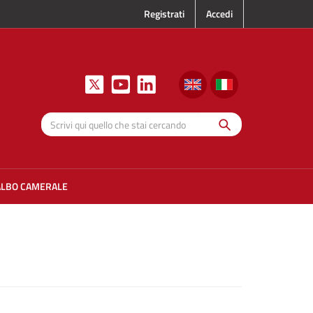
Registrati
Accedi
Cerca
Scrivi qui
quello che
stai
cercando
ALBO CAMERALE