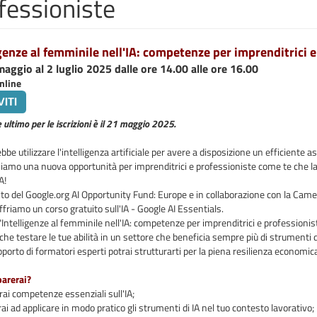
fessioniste
igenze al femminile nell'IA: competenze per imprenditrici 
maggio al 2 luglio 2025 dalle ore 14.00 alle ore 16.00
nline
e ultimo per le iscrizioni è il 21 maggio 2025.
ebbe utilizzare l'intelligenza artificiale per avere a disposizione un efficiente as
iamo una nuova opportunità per imprenditrici e professioniste come te che lav
A!
to del Google.org AI Opportunity Fund: Europe e in collaborazione con la Came
 offriamo un corso gratuito sull'IA - Google AI Essentials.
"Intelligenze al femminile nell'IA: competenze per imprenditrici e professioni
che testare le tue abilità in un settore che beneficia sempre più di strumenti di
pporto di formatori esperti potrai strutturarti per la piena resilienza economica 
parerai?
ai competenze essenziali sull'IA;
ai ad applicare in modo pratico gli strumenti di IA nel tuo contesto lavorativo;