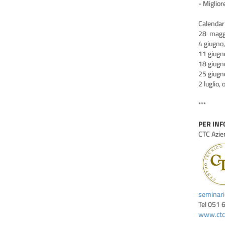
- Miglior
Calendar
28 maggio
4 giugno,
11 giugno
18 giugno
25 giugno
2 luglio,
***
PER INFO
CTC Azie
seminar
Tel 051 
www.ctcb