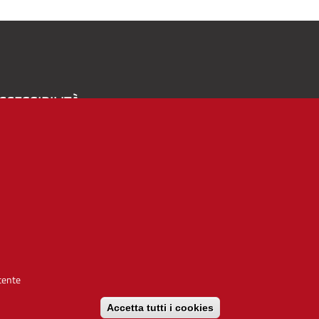
CCESSIBILITÀ
A
-
+
Alto contrasto
Solo testo
rvizio realizzato da
utente
Accetta tutti i cookies