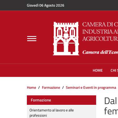
Salta al contenuto principale
Giovedì 06 Agosto 2026
Toggle
navigation
HOME
CHI
Home
Formazione
Seminari e Eventi in programma
Dal
Formazione
fem
Orientamento al lavoro e alle
professioni