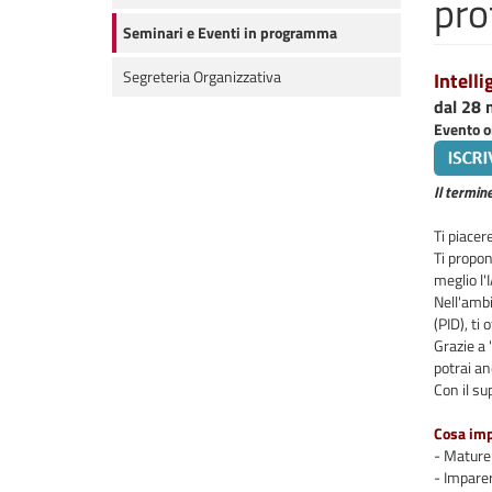
pro
Seminari e Eventi in programma
Segreteria Organizzativa
Intell
dal 28 
Evento o
Il termin
Ti piacer
Ti propon
meglio l'I
Nell'ambi
(PID), ti
Grazie a 
potrai an
Con il su
Cosa im
- Maturer
- Imparer