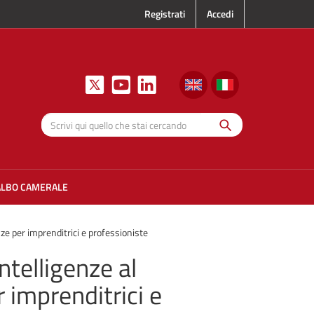
Registrati
Accedi
Cerca
Scrivi qui
quello che
stai
cercando
ALBO CAMERALE
nze per imprenditrici e professioniste
ntelligenze al
 imprenditrici e