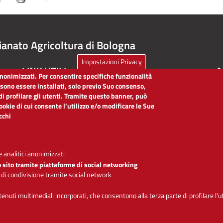
ianato Agricoltura di Bologna
Impostazioni Privacy
LINK UTILI
A
 anonimizzati. Per consentire specifiche funzionalità
ssono essere installati, solo previo Suo consenso,
Dichiarazione di accessibilità
di profilare gli utenti. Tramite questo banner, può
Obiettivi di accessibilità
cookie di cui consente l’utilizzo e/o modificare le Sue
Segnalaci problemi di accessibilità
icchi
Note legali
Privacy
Accesso riservato
 analitici anonimizzati
o sito tramite piattaforme di social networking
 di condivisione tramite social network
Se
ntenuti multimediali incorporati, che consentono alla terza parte di profilare l'