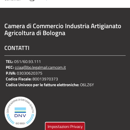
Camera di Commercio Industria Artigianato
Agricoltura di Bologna
CONTATTI
TEL:
051/60.93.111
PEC:
cciaa@bo.legalmail.camcom.it
P.IVA:
03030620375
Codice Fiscale:
80013970373
Codice Univoco per le fatture elettroniche:
O6LZ6Y
Impostazioni Privacy