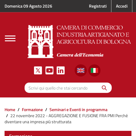
Salta al contenuto principale
Domenica 09 Agosto 2026
Registrati
Accedi
Toggle
navigation
Cerca
Scrivi qui quello che stai cercando
Home
Formazione
Seminari e Eventi in programma
22 novembre 2022 - AGGREGAZIONE E FUSIONE FRA PMI Perché
diventare una impresa più strutturata