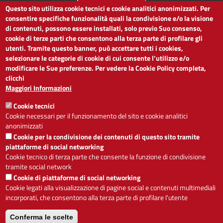
Questo sito utilizza cookie tecnici e cookie analitici anonimizzati. Per
LINK UTILI
consentire specifiche funzionalità quali la condivisione e/o la visione
di contenuti, possono essere installati, solo previo Suo consenso,
cookie di terze parti che consentono alla terza parte di profilare gli
Dichiarazione di accessibilità
utenti. Tramite questo banner, può accettare tutti i cookies,
Obiettivi di accessibilità
selezionare le categorie di cookie di cui consente l’utilizzo e/o
Segnalaci problemi di accessibilità
modificare le Sue preferenze. Per vedere la Cookie Policy completa,
Note legali
clicchi
Privacy
Maggiori Informazioni
Accesso riservato
Cookie tecnici
ACCESSIBILITÀ
Cookie necessari per il funzionamento del sito e cookie analitici
anonimizzati
A
-
+
Cookie per la condivisione dei contenuti di questo sito tramite
piattaforme di social networking
Cookie tecnico di terza parte che consente la funzione di condivisione
tramite social network
Alto contrasto
Solo testo
Cookie di piattaforme di social networking
Cookie legati alla visualizzazione di pagine social e contenuti multimediali
incorporati, che consentono alla terza parte di profilare l'utente
Conferma le scelte
Servizio realizzato da