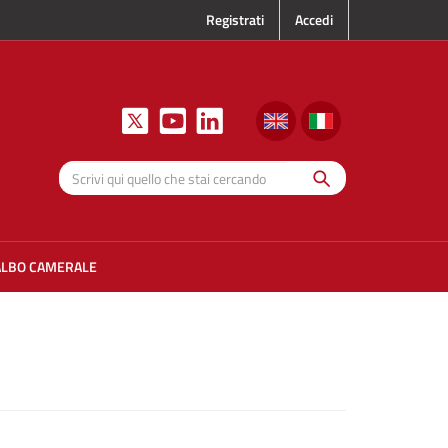
Registrati
Accedi
Cerca
Scrivi qui
quello che
stai
cercando
ALBO CAMERALE