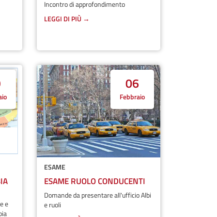
Incontro di approfondimento
LEGGI DI PIÙ →
9
06
aio
Febbraio
ESAME
IA
ESAME RUOLO CONDUCENTI
Domande da presentare all'ufficio Albi
e e
e ruoli
bia