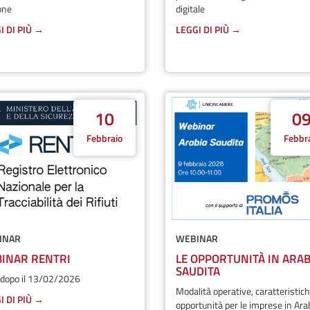
one
digitale
I DI PIÙ →
LEGGI DI PIÙ →
10
0
Febbraio
Febbr
INAR
WEBINAR
INAR RENTRI
LE OPPORTUNITÀ IN ARAB
SAUDITA
R dopo il 13/02/2026
Modalità operative, caratteristich
I DI PIÙ →
opportunità per le imprese in Ara