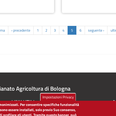
ima
‹ precedente
1
2
3
4
5
6
seguente ›
ult
ianato Agricoltura di Bologna
Impostazioni Privacy
LINK UTILI
A
 anonimizzati. Per consentire specifiche funzionalità
ssono essere installati, solo previo Suo consenso,
Dichiarazione di accessibilità
di profilare gli utenti. Tramite questo banner, può