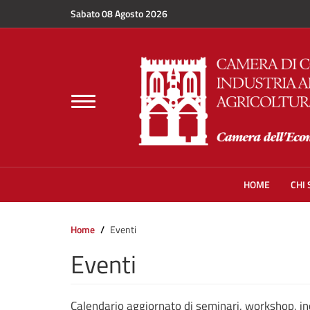
Salta al contenuto principale
Sabato 08 Agosto 2026
Toggle
navigation
HOME
CHI
Home
Eventi
Eventi
Calendario aggiornato di seminari, workshop, in