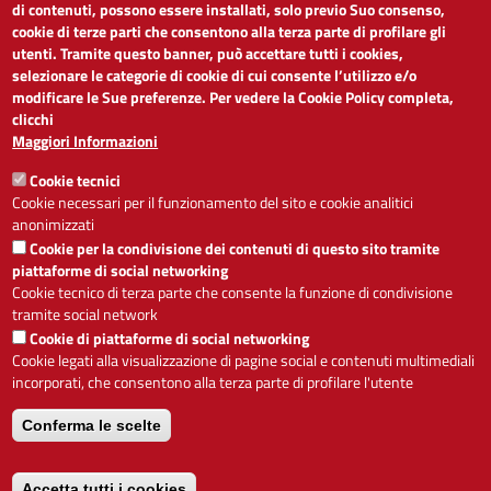
di contenuti, possono essere installati, solo previo Suo consenso,
cookie di terze parti che consentono alla terza parte di profilare gli
Dichiarazione di accessibilità
utenti. Tramite questo banner, può accettare tutti i cookies,
Obiettivi di accessibilità
selezionare le categorie di cookie di cui consente l’utilizzo e/o
Segnalaci problemi di accessibilità
modificare le Sue preferenze. Per vedere la Cookie Policy completa,
Note legali
clicchi
Privacy
Maggiori Informazioni
Accesso riservato
Cookie tecnici
ACCESSIBILITÀ
Cookie necessari per il funzionamento del sito e cookie analitici
anonimizzati
A
-
+
Cookie per la condivisione dei contenuti di questo sito tramite
piattaforme di social networking
Cookie tecnico di terza parte che consente la funzione di condivisione
tramite social network
Alto contrasto
Solo testo
Cookie di piattaforme di social networking
Cookie legati alla visualizzazione di pagine social e contenuti multimediali
incorporati, che consentono alla terza parte di profilare l'utente
Conferma le scelte
Servizio realizzato da
Accetta tutti i cookies