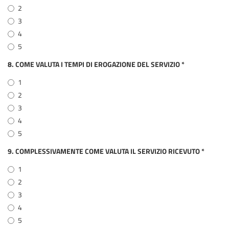
2
3
4
5
8. COME VALUTA I TEMPI DI EROGAZIONE DEL SERVIZIO
*
1
2
3
4
5
9. COMPLESSIVAMENTE COME VALUTA IL SERVIZIO RICEVUTO
*
1
2
3
4
5