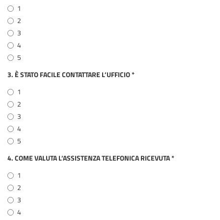
1
2
3
4
5
3. È STATO FACILE CONTATTARE L’UFFICIO
*
1
2
3
4
5
4. COME VALUTA L’ASSISTENZA TELEFONICA RICEVUTA
*
1
2
3
4