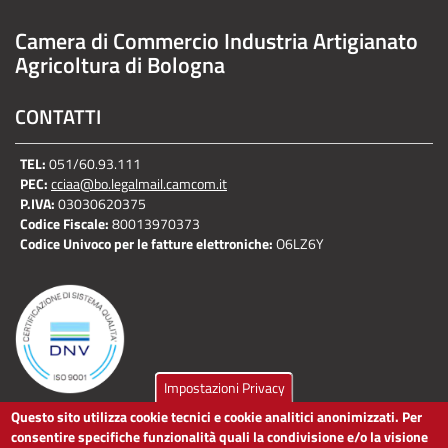
Camera di Commercio Industria Artigianato
Agricoltura di Bologna
CONTATTI
TEL:
051/60.93.111
PEC:
cciaa@bo.legalmail.camcom.it
P.IVA:
03030620375
Codice Fiscale:
80013970373
Codice Univoco per le fatture elettroniche:
O6LZ6Y
Impostazioni Privacy
Questo sito utilizza cookie tecnici e cookie analitici anonimizzati. Per
LINK UTILI
consentire specifiche funzionalità quali la condivisione e/o la visione