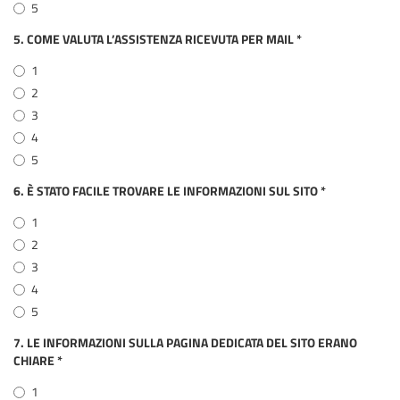
5
5. COME VALUTA L’ASSISTENZA RICEVUTA PER MAIL
*
1
2
3
4
5
6. È STATO FACILE TROVARE LE INFORMAZIONI SUL SITO
*
1
2
3
4
5
7. LE INFORMAZIONI SULLA PAGINA DEDICATA DEL SITO ERANO
CHIARE
*
1