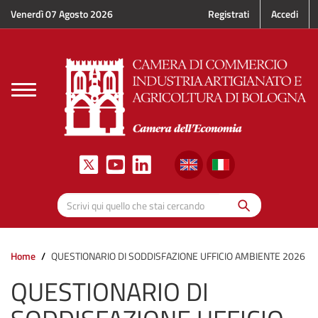
Salta al contenuto principale
Venerdì 07 Agosto 2026
Registrati
Accedi
Toggle
navigation
Cerca
Scrivi qui quello che stai cercando
Home
QUESTIONARIO DI SODDISFAZIONE UFFICIO AMBIENTE 2026
QUESTIONARIO DI