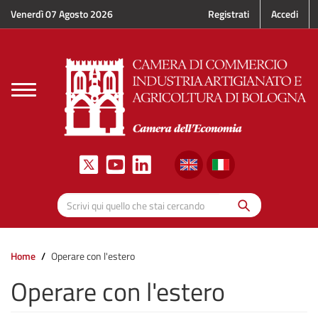
Salta al contenuto principale
Venerdì 07 Agosto 2026
Registrati
Accedi
Toggle
navigation
Cerca
Scrivi qui quello che stai cercando
Home
Operare con l'estero
Operare con l'estero