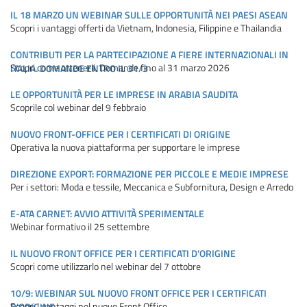
IL 18 MARZO UN WEBINAR SULLE OPPORTUNITÀ NEI PAESI ASEAN
Scopri i vantaggi offerti da Vietnam, Indonesia, Filippine e Thailandia
CONTRIBUTI PER LA PARTECIPAZIONE A FIERE INTERNAZIONALI IN
Scopri come ottenerli. Domande fino al 31 marzo 2026
ITALIA. DOMANDE ENTRO IL 31/3
LE OPPORTUNITÀ PER LE IMPRESE IN ARABIA SAUDITA
Scoprile col webinar del 9 febbraio
NUOVO FRONT-OFFICE PER I CERTIFICATI DI ORIGINE
Operativa la nuova piattaforma per supportare le imprese
DIREZIONE EXPORT: FORMAZIONE PER PICCOLE E MEDIE IMPRESE
Per i settori: Moda e tessile, Meccanica e Subfornitura, Design e Arredo
E-ATA CARNET: AVVIO ATTIVITÀ SPERIMENTALE
Webinar formativo il 25 settembre
IL NUOVO FRONT OFFICE PER I CERTIFICATI D'ORIGINE
Scopri come utilizzarlo nel webinar del 7 ottobre
10/9: WEBINAR SUL NUOVO FRONT OFFICE PER I CERTIFICATI
Scopri i vantaggi nel nuovo Front Office
D'ORIGINE