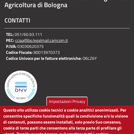
Agricoltura di Bologna
CONTATTI
TEL:
051/60.93.111
PEC:
cciaa@bo.legalmail.camcom.it
P.IVA:
03030620375
Codice Fiscale:
80013970373
Codice Univoco per le fatture elettroniche:
O6LZ6Y
Impostazioni Privacy
Questo sito utilizza cookie tecnici e cookie analitici anonimizzati. Per
LINK UTILI
consentire specifiche funzionalità quali la condivisione e/o la visione
di contenuti, possono essere installati, solo previo Suo consenso,
cookie di terze parti che consentono alla terza parte di profilare gli
Dichiarazione di accessibilità
utenti. Tramite questo banner, può accettare tutti i cookies,