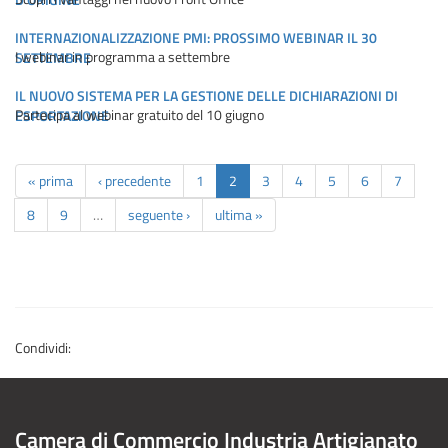
INTERNAZIONALIZZAZIONE PMI: PROSSIMO WEBINAR IL 30
I webinar in programma a settembre
SETTEMBRE
IL NUOVO SISTEMA PER LA GESTIONE DELLE DICHIARAZIONI DI
Partecipa al webinar gratuito del 10 giugno
ESPORTAZIONE
« prima
‹ precedente
1
2
3
4
5
6
7
8
9
…
seguente ›
ultima »
Condividi:
Camera di Commercio Industria Artigianato