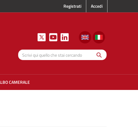
Registrati
Accedi
Cerca
Scrivi qui
quello che
stai
cercando
ALBO CAMERALE