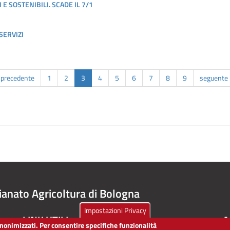
E SOSTENIBILI. SCADE IL 7/1
SERVIZI
‹ precedente
1
2
3
4
5
6
7
8
9
seguente 
ianato Agricoltura di Bologna
Impostazioni Privacy
LINK UTILI
A
 anonimizzati. Per consentire specifiche funzionalità