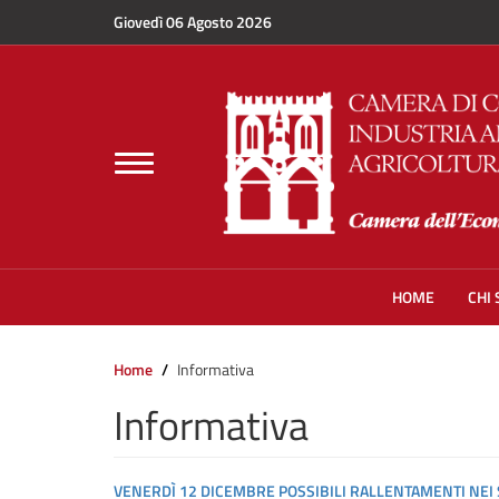
Salta al contenuto principale
Giovedì 06 Agosto 2026
Toggle
navigation
HOME
CHI
Home
Informativa
Informativa
VENERDÌ 12 DICEMBRE POSSIBILI RALLENTAMENTI NEI 