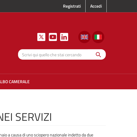
Registrati
Accedi
Cerca
Scrivi qui
quello che
stai
cercando
ALBO CAMERALE
EI SERVIZI
naio a causa di uno sciopero nazionale indetto da due