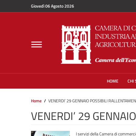
Salta al contenuto principale
Giovedì 06 Agosto 2026
Toggle
navigation
HOME
CHI
Home
VENERDI’ 29 GENNAIO POSSIBILI RALLENTAMENT
VENERDI’ 29 GENNAIO
I servizi della Camera di commerci