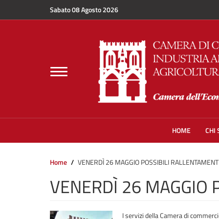
Salta al contenuto principale
Sabato 08 Agosto 2026
Toggle
navigation
HOME
CHI
Home
VENERDÌ 26 MAGGIO POSSIBILI RALLENTAMENTI 
VENERDÌ 26 MAGGIO P
I servizi della Camera di commerci