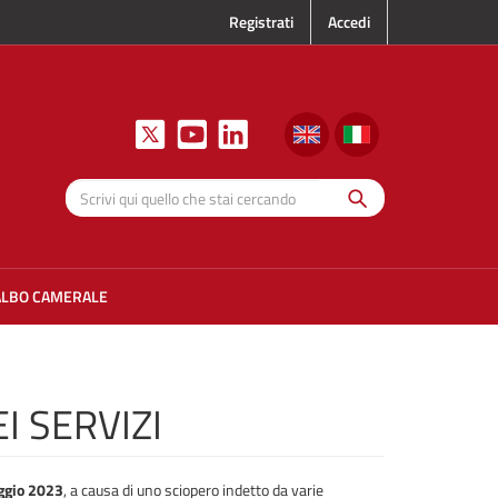
Registrati
Accedi
Cerca
Scrivi qui
quello che
stai
cercando
ALBO CAMERALE
I SERVIZI
ggio 2023
, a causa di uno sciopero indetto da varie