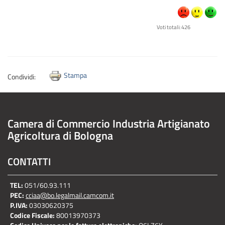
Voti totali: 426
Stampa
Condividi:
Camera di Commercio Industria Artigianato
Agricoltura di Bologna
CONTATTI
TEL:
051/60.93.111
PEC:
cciaa@bo.legalmail.camcom.it
P.IVA:
03030620375
Codice Fiscale:
80013970373