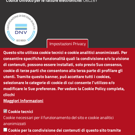
Codice Univoco per le fatture elettroniche:
O6LZ6Y
Impostazioni Privacy
Questo sito utilizza cookie tecnici e cookie analitici anonimizzati. Per
LINK UTILI
consentire specifiche funzionalità quali la condivisione e/o la visione
di contenuti, possono essere installati, solo previo Suo consenso,
cookie di terze parti che consentono alla terza parte di profilare gli
Dichiarazione di accessibilità
utenti. Tramite questo banner, può accettare tutti i cookies,
Obiettivi di accessibilità
selezionare le categorie di cookie di cui consente l’utilizzo e/o
Segnalaci problemi di accessibilità
modificare le Sue preferenze. Per vedere la Cookie Policy completa,
Note legali
clicchi
Privacy
Maggiori Informazioni
Accesso riservato
Cookie tecnici
ACCESSIBILITÀ
Cookie necessari per il funzionamento del sito e cookie analitici
anonimizzati
A
-
+
Cookie per la condivisione dei contenuti di questo sito tramite