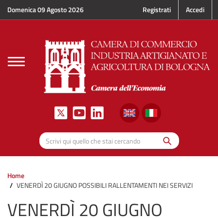
Salta al contenuto principale
Domenica 09 Agosto 2026
Registrati
Accedi
Toggle
navigation
Cerca
Scrivi qui quello che stai cercando
Home
VENERDÌ 20 GIUGNO POSSIBILI RALLENTAMENTI NEI SERVIZI
VENERDÌ 20 GIUGNO